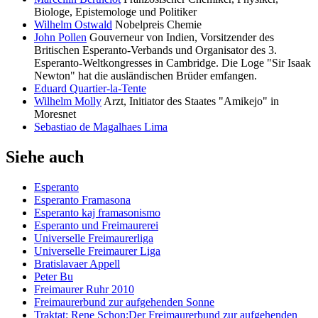
Biologe, Epistemologe und Politiker
Wilhelm Ostwald
Nobelpreis Chemie
John Pollen
Gouverneur von Indien, Vorsitzender des
Britischen Esperanto-Verbands und Organisator des 3.
Esperanto-Weltkongresses in Cambridge. Die Loge "Sir Isaak
Newton" hat die ausländischen Brüder emfangen.
Eduard Quartier-la-Tente
Wilhelm Molly
Arzt, Initiator des Staates "Amikejo" in
Moresnet
Sebastiao de Magalhaes Lima
Siehe auch
Esperanto
Esperanto Framasona
Esperanto kaj framasonismo
Esperanto und Freimaurerei
Universelle Freimaurerliga
Universelle Freimaurer Liga
Bratislavaer Appell
Peter Bu
Freimaurer Ruhr 2010
Freimaurerbund zur aufgehenden Sonne
Traktat: Rene Schon:Der Freimaurerbund zur aufgehenden