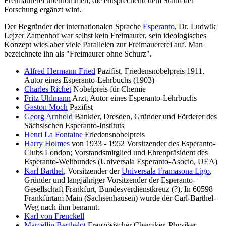
Freimaurerei übernommen, die entsprechend dem Stand der
Forschung ergänzt wird.
Der Begründer der internationalen Sprache
Esperanto
, Dr. Ludwik
Lejzer Zamenhof war selbst kein Freimaurer, sein ideologisches
Konzept wies aber viele Parallelen zur Freimauererei auf. Man
bezeichnete ihn als "Freimaurer ohne Schurz".
Alfred Hermann Fried
Pazifist, Friedensnobelpreis 1911,
Autor eines Esperanto-Lehrbuchs (1903)
Charles Richet
Nobelpreis für Chemie
Fritz Uhlmann
Arzt, Autor eines Esperanto-Lehrbuchs
Gaston Moch
Pazifist
Georg Arnhold
Bankier, Dresden, Gründer und Förderer des
Sächsischen Esperanto-Instituts
Henri La Fontaine
Friedensnobelpreis
Harry Holmes
von 1933 - 1952 Vorsitzender des Esperanto-
Clubs London; Vorstandsmitglied und Ehrenpräsident des
Esperanto-Weltbundes (Universala Esperanto-Asocio, UEA)
Karl Barthel
, Vorsitzender der
Universala Framasona Ligo
,
Gründer und langjähriger Vorsitzender der Esperanto-
Gesellschaft Frankfurt, Bundesverdienstkreuz (?), In 60598
Frankfurtam Main (Sachsenhausen) wurde der Carl-Barthel-
Weg nach ihm benannt.
Karl von Frenckell
Marcellin Berthelot
Französischer Chemiker, Physiker,