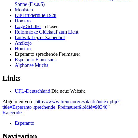
Sonne (F.z.a.S)
Monisten
Die Bruderhilfe 1928
Homaro
Loge Schiller
in Essen
Reformloge Glückauf zum Licht
Ludwik Lejzer Zamenhof
Amikejo
Homaro
Esperanto-sprechende Freimaurer
Esperanto Framasona
Alphonse Mucha
Links
UFL-Deutschland
Die neue Website
Abgerufen von „
https://www.freimaurer-wiki.de/index.php?
title=Esperanto-sprechende_Freimaurer&oldid=98348
“
Kategorie
:
Esperanto
Navigation