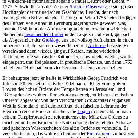
in Wirklichkeit mutmaßlich Johann Samuel Leucht oder Leicht, †
1775, Schwindler aus der Zeit der
Strikten Observanz
, erster großer
Hochstapler der maurerischen Geschichte. Leucht, der nach
mannigfachen Schwindeleien in Prag und Wien 1755 beim Hofjäger
des Fürsten von Anhalt in Bernburg Jägerbursche gewesen war,
tauchte 1758 in nobler Aufmachung noch unter seinem wirklichen
Namen als
besuchender Bruder
in der Loge zu Halle auf, gab sich
als Abgesandter der
Großloge
aus und vollzog Aufnahmen in einen
höheren Grad, der sich im wesentlichen mit
Alchimie
befaßte. Er
verschwand dann wieder, ging auf Reisen, mußte wiederholt
flüchten, wurde sächsischer Rittmeister, schwindelte wieder, wurde
eingesperrt, trat, freigelassen, in preußische Dienste, um dann 1763
mit einem "Hofstaat" von vier Personen in Jena zu erscheinen.
Er behauptete jetzt, er heiße in Wirklichkeit Georg Friedrich von
Johnson-Fünen, sei schottischer Edelmann, "Ritter vom großen
Löwen des hohen Ordens der Tempelherren zu Jerusalem" und
"Großprior des wahren Tempelordens der eigentlichen schottischen
Oberen" abgesandt von dem verborgenen Großkapitel der ganzen
Welt in Schottland, mit dem Auftrag, den falschen Lehrarten der
Freimaurerei ein Ende zu machen, die
Logen
in Deutschland nach
echtem Templerbrauch zu reformierens eine Miliz des Ordens zu
errichten und den Brüdern die Nutznießung der geretteten Schätze
und geheimen Wissenschaften des alten Ordens zu vermitteln. Er
versicherte auch, das wahre Geheimnis der
Freimaurerei
zu besitzen