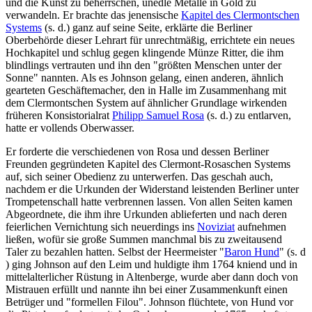
und die Kunst zu beherrschen, unedle Metalle in Gold zu
verwandeln. Er brachte das jenensische
Kapitel des Clermontschen
Systems
(s. d.) ganz auf seine Seite, erklärte die Berliner
Oberbehörde dieser Lehrart für unrechtmäßig, errichtete ein neues
Hochkapitel und schlug gegen klingende Münze Ritter, die ihm
blindlings vertrauten und ihn den "größten Menschen unter der
Sonne" nannten. Als es Johnson gelang, einen anderen, ähnlich
gearteten Geschäftemacher, den in Halle im Zusammenhang mit
dem Clermontschen System auf ähnlicher Grundlage wirkenden
früheren Konsistorialrat
Philipp Samuel Rosa
(s. d.) zu entlarven,
hatte er vollends Oberwasser.
Er forderte die verschiedenen von Rosa und dessen Berliner
Freunden gegründeten Kapitel des Clermont-Rosaschen Systems
auf, sich seiner Obedienz zu unterwerfen. Das geschah auch,
nachdem er die Urkunden der Widerstand leistenden Berliner unter
Trompetenschall hatte verbrennen lassen. Von allen Seiten kamen
Abgeordnete, die ihm ihre Urkunden ablieferten und nach deren
feierlichen Vernichtung sich neuerdings ins
Noviziat
aufnehmen
ließen, wofür sie große Summen manchmal bis zu zweitausend
Taler zu bezahlen hatten. Selbst der Heermeister "
Baron Hund
" (s. d
) ging Johnson auf den Leim und huldigte ihm 1764 kniend und in
mittelalterlicher Rüstung in Altenberge, wurde aber dann doch von
Mistrauen erfüllt und nannte ihn bei einer Zusammenkunft einen
Betrüger und "formellen Filou". Johnson flüchtete, von Hund vor