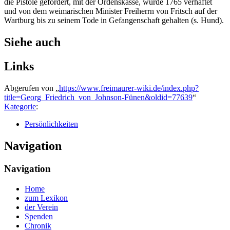
die Pistole gefordert, mit der Ordenskasse, wurde 1765 verhaftet
und von dem weimarischen Minister Freiherrn von Fritsch auf der
Wartburg bis zu seinem Tode in Gefangenschaft gehalten (s. Hund).
Siehe auch
Links
Abgerufen von „
https://www.freimaurer-wiki.de/index.php?
title=Georg_Friedrich_von_Johnson-Fünen&oldid=77639
“
Kategorie
:
Persönlichkeiten
Navigation
Navigation
Home
zum Lexikon
der Verein
Spenden
Chronik