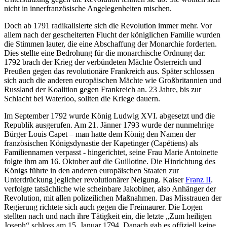
nicht in innerfranzösische Angelegenheiten mischen.
Doch ab 1791 radikalisierte sich die Revolution immer mehr. Vor
allem nach der gescheiterten Flucht der königlichen Familie wurden
die Stimmen lauter, die eine Abschaffung der Monarchie forderten.
Dies stellte eine Bedrohung für die monarchische Ordnung dar.
1792 brach der Krieg der verbündeten Mächte Österreich und
Preußen gegen das revolutionäre Frankreich aus. Später schlossen
sich auch die anderen europäischen Mächte wie Großbritannien und
Russland der Koalition gegen Frankreich an. 23 Jahre, bis zur
Schlacht bei Waterloo, sollten die Kriege dauern.
Im September 1792 wurde König Ludwig XVI. abgesetzt und die
Republik ausgerufen. Am 21. Jänner 1793 wurde der nunmehrige
Bürger Louis Capet – man hatte dem König den Namen der
französischen Königsdynastie der Kapetinger (Capétiens) als
Familiennamen verpasst - hingerichtet, seine Frau Marie Antoinette
folgte ihm am 16. Oktober auf die Guillotine. Die Hinrichtung des
Königs führte in den anderen europäischen Staaten zur
Unterdrückung jeglicher revolutionärer Neigung. Kaiser
Franz II
.
verfolgte tatsächliche wie scheinbare Jakobiner, also Anhänger der
Revolution, mit allen polizeilichen Maßnahmen. Das Misstrauen der
Regierung richtete sich auch gegen die Freimaurer. Die Logen
stellten nach und nach ihre Tätigkeit ein, die letzte „Zum heiligen
Joseph“ schloss am 15. Januar 1794. Danach gab es offiziell keine