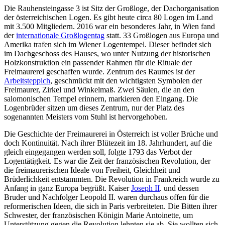
Die Rauhensteingasse 3 ist Sitz der Großloge, der Dachorganisation
der österreichischen Logen. Es gibt heute circa 80 Logen im Land
mit 3.500 Mitgliedern. 2016 war ein besonderes Jahr, in Wien fand
der
internationale Großlogentag
statt. 33 Großlogen aus Europa und
Amerika trafen sich im Wiener Logentempel. Dieser befindet sich
im Dachgeschoss des Hauses, wo unter Nutzung der historischen
Holzkonstruktion ein passender Rahmen für die Rituale der
Freimaurerei geschaffen wurde. Zentrum des Raumes ist der
Arbeitsteppich
, geschmückt mit den wichtigsten Symbolen der
Freimaurer, Zirkel und Winkelmaß. Zwei Säulen, die an den
salomonischen Tempel erinnern, markieren den Eingang. Die
Logenbrüder sitzen um dieses Zentrum, nur der Platz des
sogenannten Meisters vom Stuhl ist hervorgehoben.
Die Geschichte der Freimaurerei in Österreich ist voller Brüche und
doch Kontinuität. Nach ihrer Blütezeit im 18. Jahrhundert, auf die
gleich eingegangen werden soll, folgte 1793 das Verbot der
Logentätigkeit. Es war die Zeit der französischen Revolution, der
die freimaurerischen Ideale von Freiheit, Gleichheit und
Brüderlichkeit entstammten. Die Revolution in Frankreich wurde zu
Anfang in ganz Europa begrüßt. Kaiser
Joseph II
. und dessen
Bruder und Nachfolger Leopold II. waren durchaus offen für die
reformerischen Ideen, die sich in Paris verbreiteten. Die Bitten ihrer
Schwester, der französischen Königin Marie Antoinette, um
Unterstützung gegen die Revolution lehnten sie ab. Sie wollten sich