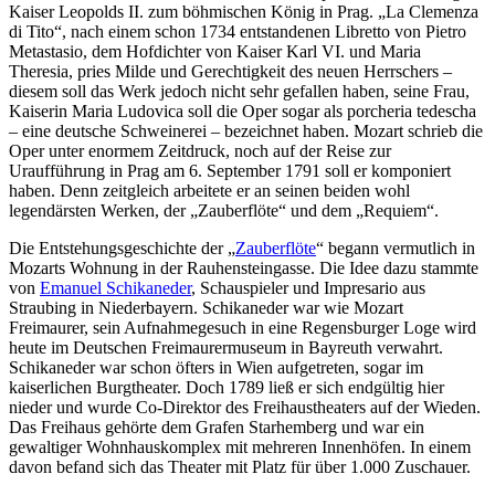
Kaiser Leopolds II. zum böhmischen König in Prag. „La Clemenza
di Tito“, nach einem schon 1734 entstandenen Libretto von Pietro
Metastasio, dem Hofdichter von Kaiser Karl VI. und Maria
Theresia, pries Milde und Gerechtigkeit des neuen Herrschers –
diesem soll das Werk jedoch nicht sehr gefallen haben, seine Frau,
Kaiserin Maria Ludovica soll die Oper sogar als porcheria tedescha
– eine deutsche Schweinerei – bezeichnet haben. Mozart schrieb die
Oper unter enormem Zeitdruck, noch auf der Reise zur
Uraufführung in Prag am 6. September 1791 soll er komponiert
haben. Denn zeitgleich arbeitete er an seinen beiden wohl
legendärsten Werken, der „Zauberflöte“ und dem „Requiem“.
Die Entstehungsgeschichte der „
Zauberflöte
“ begann vermutlich in
Mozarts Wohnung in der Rauhensteingasse. Die Idee dazu stammte
von
Emanuel Schikaneder
, Schauspieler und Impresario aus
Straubing in Niederbayern. Schikaneder war wie Mozart
Freimaurer, sein Aufnahmegesuch in eine Regensburger Loge wird
heute im Deutschen Freimaurermuseum in Bayreuth verwahrt.
Schikaneder war schon öfters in Wien aufgetreten, sogar im
kaiserlichen Burgtheater. Doch 1789 ließ er sich endgültig hier
nieder und wurde Co-Direktor des Freihaustheaters auf der Wieden.
Das Freihaus gehörte dem Grafen Starhemberg und war ein
gewaltiger Wohnhauskomplex mit mehreren Innenhöfen. In einem
davon befand sich das Theater mit Platz für über 1.000 Zuschauer.