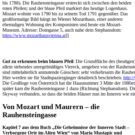
bis 1788). Die Rauhensteingasse erstreckt sich zwischen den beiden
roten Pfeilen; und der blaue Pfeil markiert das heutige Logenhaus.
Mozart wohnte von 1790 bis zu seinem Tod 1791 gegenüber. Das
großformatige Bild hängt im Wiener Mozarthaus, einer anderen
ehemaligen Wohnung des Komponisten und heute ein Mozart-
Museum. Adresse: Domgasse 5, auch nahe dem Stephansdom:
https://www.mozarthausvienna.at
]]
Gut zu erkennen beim blauen Pfeil
: Die Grundfläche des (heutige
allein stehendes unregelmäßiges Viereck, umgeben von der Rauhenste
sind mittelalterlich anmutende Gässchen: sehr verkehrsarm die Rauhe
Hier werden sie für Stadtspaziergänger detailreich beschrieben:
http:/
Die Großloge von Österreich hat die Hausnummer 3 Mitte der 1980er
später kam die Rauhensteingasse 1 dazu (Richtung Stephansdom). D
Skyway verbunden, so dass die beiden Häuser nun im Inneren wie ei
Von Mozart und Maurern – die
Rauhensteingasse
Kapitel 7 aus dem Buch „Die Geheimnisse der Inneren Stadt –
Verborgene Orte im Alten Wien“ von Maria Mustapic und