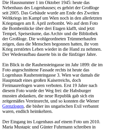
Die Hausnummer 1 im Oktober 1945: heute das
Nebenhaus des Logenhauses; es gehört der Großloge
seit 2005. Das Gebäude wurde am Ende des Zweiten
Weltkriegs im Kampf um Wien noch in den allerletzten
Kriegstagen am 8. April zerbombt. Wo auf dem Foto
die Bombenlücke über drei Etagen klafft, sind jetzt
Tempel, Speiseräume, das Archiv und die Bibliothek
der Großloge. Die wohlgeordneten Trümmerhaufen
zeigen, dass die Menschen begonnen hatten, ihr vom
Krieg zerstörtes Leben wieder in die Hand zu nehmen.
Der Wiederaufbau dauerte bis in die fünfziger Jahre.
Ein Blick in die Rauhensteingasse im Jahr 1899: die im
Foto angeschnittene Fassade rechts ist heute das
Logenhaus Rauhensteingasse 3. Wien war damals die
Hauptstadt eines großen Kaiserreichs, doch
Freimaurerlogen waren verboten. Erst 19 Jahre nach
diesem Foto wurde der Weg frei: die Habsburger
mussten abdanken, die neue Republik gab sich ein
zeitgemäßes Vereinsrecht, und so konnten die Wiener
Grenzlogen
, die bisher ins ungarischen Exil verbannt
waren, endlich heimkehren.
Der Eingang ins Logenhaus auf einem Foto um 2010.
Maria Mustapic und Günter Fuhrmann schreiben in