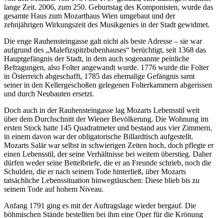
lange Zeit. 2006, zum 250. Geburtstag des Komponisten, wurde das
gesamte Haus zum Mozarthaus Wien umgebaut und der
zehnjährigen Wirkungszeit des Musikgenies in der Stadt gewidmet.
Die enge Rauhensteingasse galt nicht als beste Adresse – sie war
aufgrund des „Malefizspitzbubenhauses“ berüchtigt, seit 1368 das
Hauptgefängnis der Stadt, in dem auch sogenannte peinliche
Befragungen, also Folter angewandt wurde. 1776 wurde die Folter
in Österreich abgeschafft, 1785 das ehemalige Gefängnis samt
seiner in den Kellergeschoßen gelegenen Folterkammern abgerissen
und durch Neubauten ersetzt.
Doch auch in der Rauhensteingasse lag Mozarts Lebensstil weit
über dem Durchschnitt der Wiener Bevölkerung. Die Wohnung im
ersten Stock hatte 145 Quadratmeter und bestand aus vier Zimmern,
in einem davon war der obligatorische Billardtisch aufgestellt.
Mozarts Salär war selbst in schwierigen Zeiten hoch, doch pflegte er
einen Lebensstil, der seine Verhältnisse bei weitem überstieg. Daher
dürfen weder seine Bettelbriefe, die er an Freunde schrieb, noch die
Schulden, die er nach seinem Tode hinterließ, über Mozarts
tatsächliche Lebenssituation hinwegtäuschen: Diese blieb bis zu
seinem Tode auf hohem Niveau.
Anfang 1791 ging es mit der Auftragslage wieder bergauf. Die
böhmischen Stände bestellten bei ihm eine Oper für die Krönung