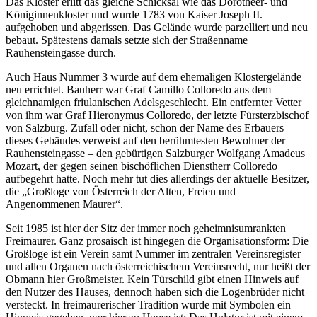
Das Kloster erlitt das gleiche Schicksal wie das Dorotheer- und
Königinnenkloster und wurde 1783 von Kaiser Joseph II.
aufgehoben und abgerissen. Das Gelände wurde parzelliert und neu
bebaut. Spätestens damals setzte sich der Straßenname
Rauhensteingasse durch.
Auch Haus Nummer 3 wurde auf dem ehemaligen Klostergelände
neu errichtet. Bauherr war Graf Camillo Colloredo aus dem
gleichnamigen friulanischen Adelsgeschlecht. Ein entfernter Vetter
von ihm war Graf Hieronymus Colloredo, der letzte Fürsterzbischof
von Salzburg. Zufall oder nicht, schon der Name des Erbauers
dieses Gebäudes verweist auf den berühmtesten Bewohner der
Rauhensteingasse – den gebürtigen Salzburger Wolfgang Amadeus
Mozart, der gegen seinen bischöflichen Dienstherr Colloredo
aufbegehrt hatte. Noch mehr tut dies allerdings der aktuelle Besitzer,
die „Großloge von Österreich der Alten, Freien und
Angenommenen Maurer“.
Seit 1985 ist hier der Sitz der immer noch geheimnisumrankten
Freimaurer. Ganz prosaisch ist hingegen die Organisationsform: Die
Großloge ist ein Verein samt Nummer im zentralen Vereinsregister
und allen Organen nach österreichischem Vereinsrecht, nur heißt der
Obmann hier Großmeister. Kein Türschild gibt einen Hinweis auf
den Nutzer des Hauses, dennoch haben sich die Logenbrüder nicht
versteckt. In freimaurerischer Tradition wurde mit Symbolen ein