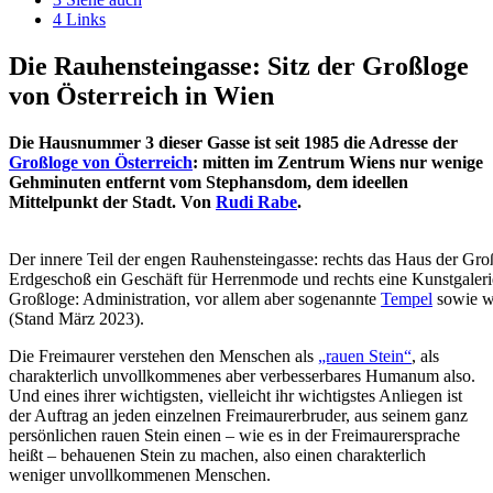
4
Links
Die Rauhensteingasse: Sitz der Großloge
von Österreich in Wien
Die Hausnummer 3 dieser Gasse ist seit 1985 die Adresse der
Großloge von Österreich
: mitten im Zentrum Wiens nur wenige
Gehminuten entfernt vom Stephansdom, dem ideellen
Mittelpunkt der Stadt. Von
Rudi Rabe
.
Der innere Teil der engen Rauhensteingasse: rechts das Haus der Gro
Erdgeschoß ein Geschäft für Herrenmode und rechts eine Kunstgaleri
Großloge: Administration, vor allem aber sogenannte
Tempel
sowie we
(Stand März 2023).
Die Freimaurer verstehen den Menschen als
„rauen Stein“
, als
charakterlich unvollkommenes aber verbesserbares Humanum also.
Und eines ihrer wichtigsten, vielleicht ihr wichtigstes Anliegen ist
der Auftrag an jeden einzelnen Freimaurerbruder, aus seinem ganz
persönlichen rauen Stein einen – wie es in der Freimaurersprache
heißt – behauenen Stein zu machen, also einen charakterlich
weniger unvollkommenen Menschen.