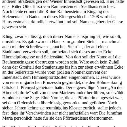
anderen Straßenzügen der Wiener Innenstadt gewesen ist. Hier hatte
einst Ritter Otto Turso von Rauhenstein ein Stadthaus errichtet.
Noch heute erinnert die Ruine Rauhenstein am Eingang des
Helenentals in Baden an dieses Rittergeschlecht. 1208 wird das
Haus erstmals urkundlich erwähnt und soll Namensgeber der Gasse
gewesen sein.
Klingt zwar schlüssig, doch dieser Namensursprung ist, wie so oft,
umstritten. Es gab zwar ein Haus zum „rauhen Stein“ – manchmal
auch mit der Schreibweise „rauchen Stein“ –, der auf einen
Stadtbrand verweisen soll, nur befand sich dieses an der Ecke
Himmelpfortgasse und Seilerstätte. Von dort soll der Name auf die
Rauhensteingasse übertragen worden sein. Wäre auch kein Zufall,
denn der Großteil des Straßenzugs bis hin zur eben erwähnten Ecke
an der Seilerstätte wurde vom größten Nonnenkonvent der
Innenstadt, dem Himmelpfortkloster, eingenommen. Dieses wurde
von einer ungarischen Prinzessin gegründet, die den Böhmenkönig
Ottokar I. Přemysl geheiratet hatte. Der eigenwillige Name „An der
Himmelspforte“ soll von einem Marienwunder herrühren, so erzählt
zumindest eine Sage. Eine Nonne, die als Pförtnerin eingesetzt war,
sei dem Ordensleben überdrüssig geworden und geflohen. Nach
sieben Jahren kehrte sie reumütig ins Kloster zurück, stellte jedoch
fest, dass ihr Verschwinden gar nicht aufgefallen war: Die Jungfrau
Maria persönlich hatte für sie den Pförtnerdienst übernommen.