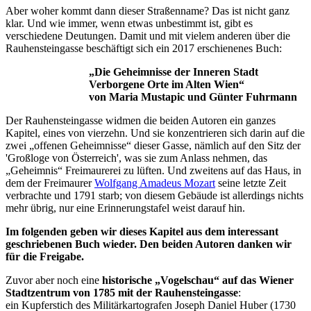
Aber woher kommt dann dieser Straßenname? Das ist nicht ganz
klar. Und wie immer, wenn etwas unbestimmt ist, gibt es
verschiedene Deutungen. Damit und mit vielem anderen über die
Rauhensteingasse beschäftigt sich ein 2017 erschienenes Buch:
„Die Geheimnisse der Inneren Stadt
Verborgene Orte im Alten Wien“
von Maria Mustapic und Günter Fuhrmann
Der Rauhensteingasse widmen die beiden Autoren ein ganzes
Kapitel, eines von vierzehn. Und sie konzentrieren sich darin auf die
zwei „offenen Geheimnisse“ dieser Gasse, nämlich auf den Sitz der
'Großloge von Österreich', was sie zum Anlass nehmen, das
„Geheimnis“ Freimaurerei zu lüften. Und zweitens auf das Haus, in
dem der Freimaurer
Wolfgang Amadeus Mozart
seine letzte Zeit
verbrachte und 1791 starb; von diesem Gebäude ist allerdings nichts
mehr übrig, nur eine Erinnerungstafel weist darauf hin.
Im folgenden geben wir dieses Kapitel aus dem interessant
geschriebenen Buch wieder. Den beiden Autoren danken wir
für die Freigabe.
Zuvor aber noch eine
historische „Vogelschau“ auf das Wiener
Stadtzentrum von 1785 mit der Rauhensteingasse
:
ein Kupferstich des Militärkartografen Joseph Daniel Huber (1730