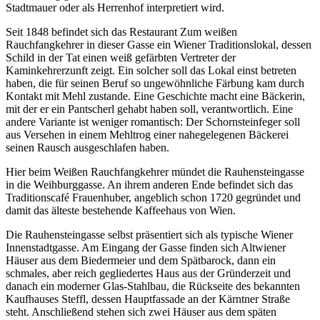
Stadtmauer oder als Herrenhof interpretiert wird.
Seit 1848 befindet sich das Restaurant Zum weißen
Rauchfangkehrer in dieser Gasse ein Wiener Traditionslokal, dessen
Schild in der Tat einen weiß gefärbten Vertreter der
Kaminkehrerzunft zeigt. Ein solcher soll das Lokal einst betreten
haben, die für seinen Beruf so ungewöhnliche Färbung kam durch
Kontakt mit Mehl zustande. Eine Geschichte macht eine Bäckerin,
mit der er ein Pantscherl gehabt haben soll, verantwortlich. Eine
andere Variante ist weniger romantisch: Der Schornsteinfeger soll
aus Versehen in einem Mehltrog einer nahegelegenen Bäckerei
seinen Rausch ausgeschlafen haben.
Hier beim Weißen Rauchfangkehrer mündet die Rauhensteingasse
in die Weihburggasse. An ihrem anderen Ende befindet sich das
Traditionscafé Frauenhuber, angeblich schon 1720 gegründet und
damit das älteste bestehende Kaffeehaus von Wien.
Die Rauhensteingasse selbst präsentiert sich als typische Wiener
Innenstadtgasse. Am Eingang der Gasse finden sich Altwiener
Häuser aus dem Biedermeier und dem Spätbarock, dann ein
schmales, aber reich gegliedertes Haus aus der Gründerzeit und
danach ein moderner Glas-Stahlbau, die Rückseite des bekannten
Kaufhauses Steffl, dessen Hauptfassade an der Kärntner Straße
steht. Anschließend stehen sich zwei Häuser aus dem späten