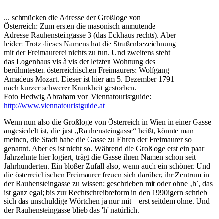
... schmücken die Adresse der Großloge von
Österreich: Zum ersten die masonisch anmutende
Adresse Rauhensteingasse 3 (das Eckhaus rechts). Aber
leider: Trotz dieses Namens hat die Straßenbezeichnung
mit der Freimaurerei nichts zu tun. Und zweitens steht
das Logenhaus vis à vis der letzten Wohnung des
berühmtesten österreichischen Freimaurers: Wolfgang
Amadeus Mozart. Dieser ist hier am 5. Dezember 1791
nach kurzer schwerer Krankheit gestorben.
Foto Hedwig Abraham von Viennatouristguide:
http://www.viennatouristguide.at
Wenn nun also die Großloge von Österreich in Wien in einer Gasse
angesiedelt ist, die just „Rauhensteingasse“ heißt, könnte man
meinen, die Stadt habe die Gasse zu Ehren der Freimaurer so
genannt. Aber es ist nicht so. Während die Großloge erst ein paar
Jahrzehnte hier logiert, trägt die Gasse ihren Namen schon seit
Jahrhunderten. Ein bloßer Zufall also, wenn auch ein schöner. Und
die österreichischen Freimaurer freuen sich darüber, ihr Zentrum in
der Rauhensteingasse zu wissen: geschrieben mit oder ohne ‚h’, das
ist ganz egal; bis zur Rechtschreibreform in den 1990igern schrieb
sich das unschuldige Wörtchen ja nur mit – erst seitdem ohne. Und
der Rauhensteingasse blieb das 'h' natürlich.