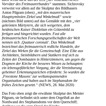
Vorväter des Freimaurerbundes“
stammen. Sichrovsky
verweist vor allem auf die Skulptur des Bildhauers
Anton Pilgram (oben)
„mit den maurerischen
Hauptsymbolen Zirkel und Winkelmaß“
sowie
(nächstes Bild unten) auf das Gemälde mit den
„vier
gekrönten Märtyrern, die sich weigerten, dem
heidnischen Kaiser Diokletian ein Götzenbild zu
fertigen und hingerichtet wurden. Fast alle
freimaurerischen Forschungsgesellschaften der Welt
nennen sich ‚Quatuor coronati‘. Das Winkelmaß
bezeichnet das freimaurerisch redliche Handeln, der
Zirkel das Wirken für die Gemeinschaft. Eine Elite aus
Architekten, Steinbildnern und Statikern traf sich zu
Zeiten der Dombauten in Hinterzimmern, um gegen die
Dogmen der Kirche ihr besseres Wissen zu behaupten:
ein lebensgefährlicher Vorgang, der die Vereinbarung
geheimer Erkennungszeichen erforderte. So wurden die
‚Freestone Masons‘ zur weltumspannenden
Organisation und haben auch im Stephansdom ihr
frühes Zeichen gesetzt.“
(NEWS, 28. Mai 2020)
Das Foto oben zeigt die erwähnte Skulptur des Meister
Pilgram, sie befindet sich unter dem Orgelfuß an der
Nordwand des Stephansdoms vor dem Querschiff;