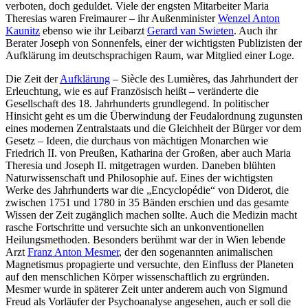
verboten, doch geduldet. Viele der engsten Mitarbeiter Maria
Theresias waren Freimaurer – ihr Außenminister
Wenzel Anton
Kaunitz
ebenso wie ihr Leibarzt
Gerard van Swieten
. Auch ihr
Berater Joseph von Sonnenfels, einer der wichtigsten Publizisten der
Aufklärung im deutschsprachigen Raum, war Mitglied einer Loge.
Die Zeit der
Aufklärung
– Siècle des Lumières, das Jahrhundert der
Erleuchtung, wie es auf Französisch heißt – veränderte die
Gesellschaft des 18. Jahrhunderts grundlegend. In politischer
Hinsicht geht es um die Überwindung der Feudalordnung zugunsten
eines modernen Zentralstaats und die Gleichheit der Bürger vor dem
Gesetz – Ideen, die durchaus von mächtigen Monarchen wie
Friedrich II. von Preußen, Katharina der Großen, aber auch Maria
Theresia und Joseph II. mitgetragen wurden. Daneben blühten
Naturwissenschaft und Philosophie auf. Eines der wichtigsten
Werke des Jahrhunderts war die „Encyclopédie“ von Diderot, die
zwischen 1751 und 1780 in 35 Bänden erschien und das gesamte
Wissen der Zeit zugänglich machen sollte. Auch die Medizin macht
rasche Fortschritte und versuchte sich an unkonventionellen
Heilungsmethoden. Besonders berühmt war der in Wien lebende
Arzt
Franz Anton Mesmer
, der den sogenannten animalischen
Magnetismus propagierte und versuchte, den Einfluss der Planeten
auf den menschlichen Körper wissenschaftlich zu ergründen.
Mesmer wurde in späterer Zeit unter anderem auch von Sigmund
Freud als Vorläufer der Psychoanalyse angesehen, auch er soll die