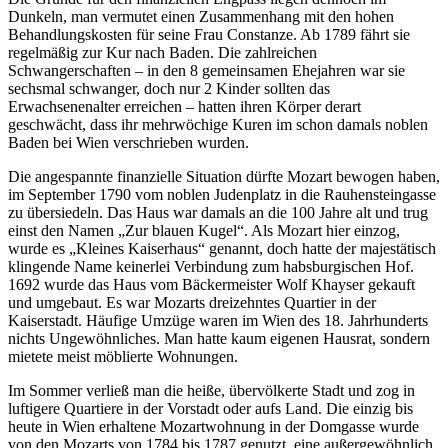
Dunkeln, man vermutet einen Zusammenhang mit den hohen
Behandlungskosten für seine Frau Constanze. Ab 1789 fährt sie
regelmäßig zur Kur nach Baden. Die zahlreichen
Schwangerschaften – in den 8 gemeinsamen Ehejahren war sie
sechsmal schwanger, doch nur 2 Kinder sollten das
Erwachsenenalter erreichen – hatten ihren Körper derart
geschwächt, dass ihr mehrwöchige Kuren im schon damals noblen
Baden bei Wien verschrieben wurden.
Die angespannte finanzielle Situation dürfte Mozart bewogen haben,
im September 1790 vom noblen Judenplatz in die Rauhensteingasse
zu übersiedeln. Das Haus war damals an die 100 Jahre alt und trug
einst den Namen „Zur blauen Kugel“. Als Mozart hier einzog,
wurde es „Kleines Kaiserhaus“ genannt, doch hatte der majestätisch
klingende Name keinerlei Verbindung zum habsburgischen Hof.
1692 wurde das Haus vom Bäckermeister Wolf Khayser gekauft
und umgebaut. Es war Mozarts dreizehntes Quartier in der
Kaiserstadt. Häufige Umzüge waren im Wien des 18. Jahrhunderts
nichts Ungewöhnliches. Man hatte kaum eigenen Hausrat, sondern
mietete meist möblierte Wohnungen.
Im Sommer verließ man die heiße, übervölkerte Stadt und zog in
luftigere Quartiere in der Vorstadt oder aufs Land. Die einzig bis
heute in Wien erhaltene Mozartwohnung in der Domgasse wurde
von den Mozarts von 1784 bis 1787 genutzt, eine außergewöhnlich