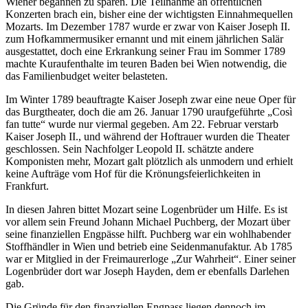
Wiener begannen zu sparen. Die Teilnahme an öffentlichen
Konzerten brach ein, bisher eine der wichtigsten Einnahmequellen
Mozarts. Im Dezember 1787 wurde er zwar von Kaiser Joseph II.
zum Hofkammermusiker ernannt und mit einem jährlichen Salär
ausgestattet, doch eine Erkrankung seiner Frau im Sommer 1789
machte Kuraufenthalte im teuren Baden bei Wien notwendig, die
das Familienbudget weiter belasteten.
Im Winter 1789 beauftragte Kaiser Joseph zwar eine neue Oper für
das Burgtheater, doch die am 26. Januar 1790 uraufgeführte „Così
fan tutte“ wurde nur viermal gegeben. Am 22. Februar verstarb
Kaiser Joseph II., und während der Hoftrauer wurden die Theater
geschlossen. Sein Nachfolger Leopold II. schätzte andere
Komponisten mehr, Mozart galt plötzlich als unmodern und erhielt
keine Aufträge vom Hof für die Krönungsfeierlichkeiten in
Frankfurt.
In diesen Jahren bittet Mozart seine Logenbrüder um Hilfe. Es ist
vor allem sein Freund Johann Michael Puchberg, der Mozart über
seine finanziellen Engpässe hilft. Puchberg war ein wohlhabender
Stoffhändler in Wien und betrieb eine Seidenmanufaktur. Ab 1785
war er Mitglied in der Freimaurerloge „Zur Wahrheit“. Einer seiner
Logenbrüder dort war Joseph Hayden, dem er ebenfalls Darlehen
gab.
Die Gründe für den finanziellen Engpass liegen dennoch im