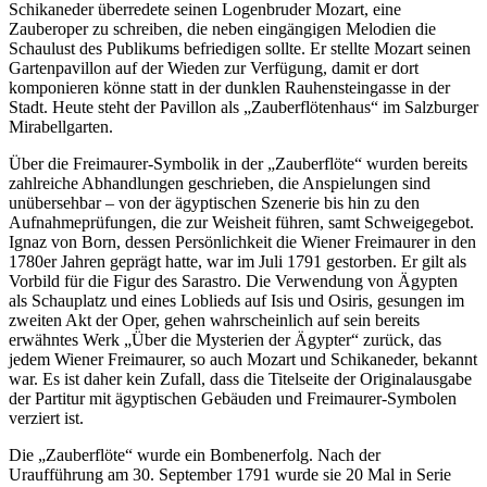
Schikaneder überredete seinen Logenbruder Mozart, eine
Zauberoper zu schreiben, die neben eingängigen Melodien die
Schaulust des Publikums befriedigen sollte. Er stellte Mozart seinen
Gartenpavillon auf der Wieden zur Verfügung, damit er dort
komponieren könne statt in der dunklen Rauhensteingasse in der
Stadt. Heute steht der Pavillon als „Zauberflötenhaus“ im Salzburger
Mirabellgarten.
Über die Freimaurer-Symbolik in der „Zauberflöte“ wurden bereits
zahlreiche Abhandlungen geschrieben, die Anspielungen sind
unübersehbar – von der ägyptischen Szenerie bis hin zu den
Aufnahmeprüfungen, die zur Weisheit führen, samt Schweigegebot.
Ignaz von Born, dessen Persönlichkeit die Wiener Freimaurer in den
1780er Jahren geprägt hatte, war im Juli 1791 gestorben. Er gilt als
Vorbild für die Figur des Sarastro. Die Verwendung von Ägypten
als Schauplatz und eines Loblieds auf Isis und Osiris, gesungen im
zweiten Akt der Oper, gehen wahrscheinlich auf sein bereits
erwähntes Werk „Über die Mysterien der Ägypter“ zurück, das
jedem Wiener Freimaurer, so auch Mozart und Schikaneder, bekannt
war. Es ist daher kein Zufall, dass die Titelseite der Originalausgabe
der Partitur mit ägyptischen Gebäuden und Freimaurer-Symbolen
verziert ist.
Die „Zauberflöte“ wurde ein Bombenerfolg. Nach der
Uraufführung am 30. September 1791 wurde sie 20 Mal in Serie