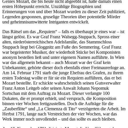
Genies Mozart, die bis heute nicht abgeebbt ist, hatte damals einen
ersten Höhepunkt erreicht. Unzählige Biographien und
Erinnerungen von und über Mozart wurden zu dieser Zeit publiziert,
Legenden gesponnen, gruselige Theorien über potentielle Mörder
und geheimnisumwitterte Intriganten entwickelt.
Das Rätsel um das „Requiem“ – falls es überhaupt je eines war – ist
längst gelöst. Es war Graf Franz Walsegg-Stuppach, Spross einer
alten, niederösterreichischen Adelsfamilie, das Stammschloss
Stuppach liegt bei Gloggnitz am Fuße des Semmering. Graf Franz
war begeisterter Musiker, der wiederholt Stücke bei Komponisten
anonym bestellen ließ und unter eigenem Namen aufführte. In Wien
war das allgemein bekannt – auch Mozart war der Graf kein
Unbekannter, gehörte dieser doch ebenfalls einer Freimaurerloge an.
Am 14. Februar 1791 starb die junge Ehefrau des Grafen, zu ihrem
ersten Todestag wollte er für sie ein Requiem aufführen, das er bei
Mozart bestellte. Er schickte wahrscheinlich seinen Gutsverwalter
Franz Anton Leitgeb oder seinen Anwalt Johann Nepomuk
Sortschan mit dem Auftrag zu Mozart. Dieser verlangte 100
Dukaten, die er prompt erhielt, und versprach, die Komposition
binnen vier Wochen fertigzustellen. Doch die Aufträge für die
„Zauberflöte“ und „La Clemenza di Tito“ verzögerten die Arbeit. Im
Herbst 1791, lange nach Verstreichen der vier Wochen, war das
Werk immer noch unvollendet – und das sollte es auch bleiben.