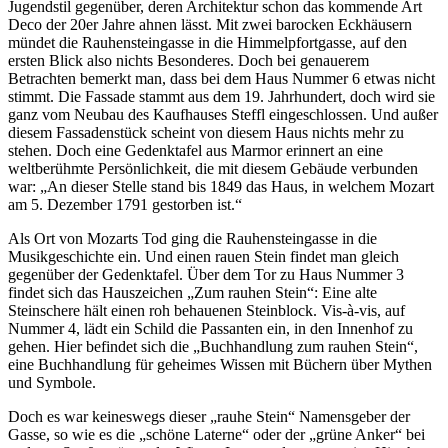
Jugendstil gegenüber, deren Architektur schon das kommende Art
Deco der 20er Jahre ahnen lässt. Mit zwei barocken Eckhäusern
mündet die Rauhensteingasse in die Himmelpfortgasse, auf den
ersten Blick also nichts Besonderes. Doch bei genauerem
Betrachten bemerkt man, dass bei dem Haus Nummer 6 etwas nicht
stimmt. Die Fassade stammt aus dem 19. Jahrhundert, doch wird sie
ganz vom Neubau des Kaufhauses Steffl eingeschlossen. Und außer
diesem Fassadenstück scheint von diesem Haus nichts mehr zu
stehen. Doch eine Gedenktafel aus Marmor erinnert an eine
weltberühmte Persönlichkeit, die mit diesem Gebäude verbunden
war: „An dieser Stelle stand bis 1849 das Haus, in welchem Mozart
am 5. Dezember 1791 gestorben ist.“
Als Ort von Mozarts Tod ging die Rauhensteingasse in die
Musikgeschichte ein. Und einen rauen Stein findet man gleich
gegenüber der Gedenktafel. Über dem Tor zu Haus Nummer 3
findet sich das Hauszeichen „Zum rauhen Stein“: Eine alte
Steinschere hält einen roh behauenen Steinblock. Vis-à-vis, auf
Nummer 4, lädt ein Schild die Passanten ein, in den Innenhof zu
gehen. Hier befindet sich die „Buchhandlung zum rauhen Stein“,
eine Buchhandlung für geheimes Wissen mit Büchern über Mythen
und Symbole.
Doch es war keineswegs dieser „rauhe Stein“ Namensgeber der
Gasse, so wie es die „schöne Laterne“ oder der „grüne Anker“ bei