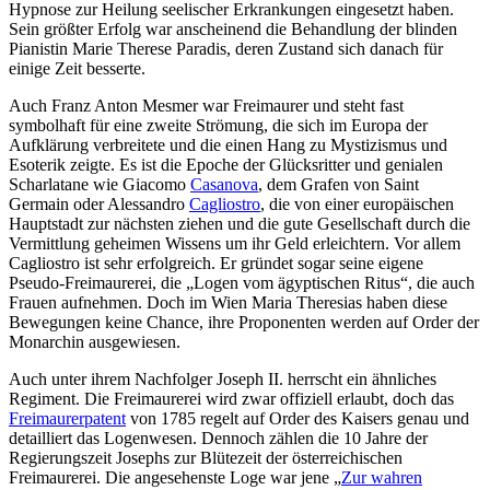
Hypnose zur Heilung seelischer Erkrankungen eingesetzt haben.
Sein größter Erfolg war anscheinend die Behandlung der blinden
Pianistin Marie Therese Paradis, deren Zustand sich danach für
einige Zeit besserte.
Auch Franz Anton Mesmer war Freimaurer und steht fast
symbolhaft für eine zweite Strömung, die sich im Europa der
Aufklärung verbreitete und die einen Hang zu Mystizismus und
Esoterik zeigte. Es ist die Epoche der Glücksritter und genialen
Scharlatane wie Giacomo
Casanova
, dem Grafen von Saint
Germain oder Alessandro
Cagliostro
, die von einer europäischen
Hauptstadt zur nächsten ziehen und die gute Gesellschaft durch die
Vermittlung geheimen Wissens um ihr Geld erleichtern. Vor allem
Cagliostro ist sehr erfolgreich. Er gründet sogar seine eigene
Pseudo-Freimaurerei, die „Logen vom ägyptischen Ritus“, die auch
Frauen aufnehmen. Doch im Wien Maria Theresias haben diese
Bewegungen keine Chance, ihre Proponenten werden auf Order der
Monarchin ausgewiesen.
Auch unter ihrem Nachfolger Joseph II. herrscht ein ähnliches
Regiment. Die Freimaurerei wird zwar offiziell erlaubt, doch das
Freimaurerpatent
von 1785 regelt auf Order des Kaisers genau und
detailliert das Logenwesen. Dennoch zählen die 10 Jahre der
Regierungszeit Josephs zur Blütezeit der österreichischen
Freimaurerei. Die angesehenste Loge war jene „
Zur wahren