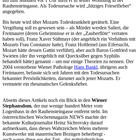
um fünf Minuten vor 1 Uhr stirbt er in seiner Wohnung in der
Rauhensteingasse. Als Todesursache wird „hitziges Frieselfieber“
angegeben.
Bis heute wird über Mozarts Todeskrankheit gerätselt. Eine
Vergiftung soll es gewesen sein – als Mörder werden Salieri, die
Freimaurer (deren Geheimnisse er in der „Zauberflöte“ verraten
haben soll), Franz Xaver Süßmayr (der angeblich ein Verhältnis mit
Mozarts Frau Constanze hatte), Franz Hofdemel (aus Eifersucht,
Mozart hätte dessen Gattin verführt), aber auch Baron Gottfried van
Swieten (der ihn vergeblich mit Quecksilber gegen Syphilis
behandelt hätte) genannt – um nur einige Theorien zu nennen. Der
2004 verstorbene Wiener Pathologe
Hans Bankl
, übrigens auch
Freimaurer, befasste sich seit Jahren mit den Todesursachen
bekannter Persönlichkeiten, darunter auch jener Mozarts. Er
vermutete ein rheumatisches Gelenksfieber.
Abseits dieses Artikels noch ein Blick in den
Wiener
Stephansdom
, der nur wenige hundert Meter vom
Logenhaus in der Rauhensteingasse entfernt steht. Im
österreichischen Wochenmagazin NEWS machte der
bekannte Kulturjournalist Heinz Sichrovsky darauf
aufmerksam, dass dieses Wahrzeichen Wiens mehrere
Kunstwerke mit maurerischen Bezügen beherbergt -
auch wenn diese aus der Zeit
„der mittelalterlichen