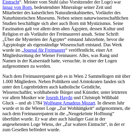
Eintracht
“. Meister vom Stuhl (also Vorsitzender der Loge) war
Ignaz von Born
, bedeutendster Mineraloge seiner Zeit und
Mitarbeiter des kaiserlichen Naturalienkabinettes, Vorläufer des
Naturhistorischen Museums. Neben seinen naturwissenschaftlichen
Studien beschäftigte sich aber auch Born mit Mystizismus. Seine
Faszination galt vor allem dem alten Ägypten, dessen Kultur und
Religion er als Vorläufer der Freimaurerei ansah. Seine Schrift
„Über die Mysterien der Ägypter“ entstand Jahrzehnte, bevor die
Ägyptologie als eigenständige Wissenschaft entstand. Das Werk
wurde im „
Journal für Freimaurer
“ veröffentlicht, einer Art
Mitgliedszeitung der Wiener Freimaurer. Alles, was Rang und
Namen in der Kaiserstadt hatte, versuchte, in einer der Logen
aufgenommen zu werden.
Nach dem Freimaurerpatent gab es in Wien 2 Sammellogen mit über
1.000 Mitgliedern. Neben Politikern und Aristokraten fanden sich
unter den Logenbrüdern auch katholische Geistliche,
Wissenschaftler, wohlhabende Bürger und Künstler, unter letzteren
vor allem Musiker wie
Joseph Haydn
und Christoph Willibald
Gluck – und ab 1784
Wolfgang Amadeus Mozart
. In diesem Jahr
wurde er in die Wiener Loge „Zur Wohltätigkeit“ aufgenommen, die
nach dem Freimaurerpatent in die „Neugekrönte Hoffnung“
überführt wurde. Er war aber auch häufiger Gast in der
angesehensten Loge Wiens, der „Zur wahren Eintracht“, in der er
zum Gesellen befördert wurde.