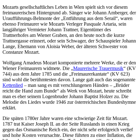
Mozarts gesellschaftliches Leben in Wien spielt sich vor diesem
freimaurerischen Hintergrund ab. Sänger wie Johann Amberger, der
Uraufführungs-Belmonte der „Entführung aus dem Serail“, waren
ebenso Freimaurer wie Mozarts Verleger Pasquale Artaria, sein
langjähriger Vermieter Johann Trattner, Eigentümer des
Trattnerhofes am Wiener Graben, an den heute noch die kurze
Trattnergasse erinnert, oder sein Schwager, der Schauspieler Johann
Lange, Ehemann von Aloisia Weber, der älteren Schwester von
Constanze Mozart.
Wolfgang Amadeus Mozart komponierte mehrere Werke, die er den
Wiener Freimaurern widmete. Die „
Maurerische Trauermusik
“ (KV
744) aus dem Jahre 1785 und die „Freimaurerkantate“ (KV 623)
sind wohl die berühmtesten davon. Lange galt auch das sogenannte
Kettenlied
– man sang es mit verschlungenen Händen – „Brüder
reicht die Hand zum Bunde“ als Werk von Mozart, heute schreibt
man es eher seinem Logenbruder Johann Baptist Holzer zu. Die
Melodie des Liedes wurde 1946 zur österreichischen Bundeshymne
erklärt.
Die späten 1780er Jahre waren eine schwierige Zeit für Mozart.
1787 trat Kaiser Joseph II. an der Seite Russlands in einen Krieg
gegen das Osmanische Reich ein, der nicht sehr erfolgreich verlief
und hohe Kosten verursachte. Diese führten zu einer Inflation, die