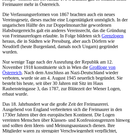
Freimaurer mehr in Österreich.
Die Verfassungsreformen von 1867 brachten auch ein neues
Vereinsgesetz, dieses machte eine Logentätigkeit unmöglich. In der
ungarischen Hälfte des zur Doppelmonarchie gewordenen
Habsburgerreichs galt ein anderes Vereinsrecht, das die Gründung
von Freimaurerlogen erlaubte. In Folge bildeten sich
Grenzlogen
heraus, die in Städten wie Pressburg, aber auch Dörfern wie
Neudörfl (heute Burgenland, damals noch Ungarn) gegründet
wurden.
Nur wenige Tage nach der Ausrufung der Republik am 12.
November 1918 konstituierte sich in Wien die
Großloge von
Österreich
. Nach dem Anschluss an Nazi-Deutschland wieder
verboten, wurde sie am 4. August 1945 neuerlich begründet. Sie
besteht bis heute, seit über 30 Jahren mit Sitz im Haus
Rauhensteingasse 3, das 1787, zur Blütezeit der Wiener Logen,
erbaut wurde.
Das 18. Jahrhundert war die große Zeit der Freimaurerei.
Ausgehend von England verbreiteten sich die Freimaurer in den
1730er Jahren über den europäischen Kontinent. Die Logen
vereinten Menschen über Klassen- und Konfessionsgrenzen hinweg
und sollten dem Ideen- und Meinungsaustausch dienen. Ihre
Mitglieder waren zu strengster Verschwiegenheit verpflichtet,