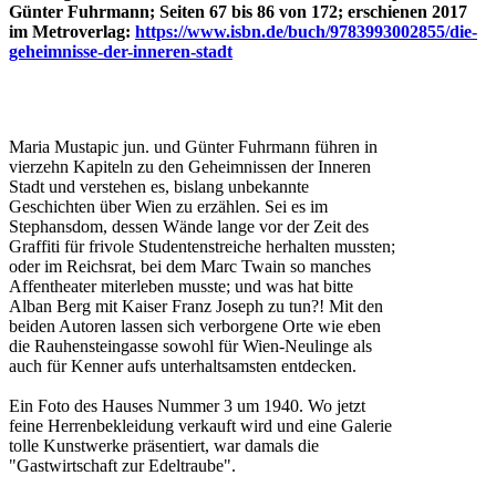
Günter Fuhrmann; Seiten 67 bis 86 von 172; erschienen 2017
im Metroverlag:
https://www.isbn.de/buch/9783993002855/die-
geheimnisse-der-inneren-stadt
Maria Mustapic jun. und Günter Fuhrmann führen in
vierzehn Kapiteln zu den Geheimnissen der Inneren
Stadt und verstehen es, bislang unbekannte
Geschichten über Wien zu erzählen. Sei es im
Stephansdom, dessen Wände lange vor der Zeit des
Graffiti für frivole Studentenstreiche herhalten mussten;
oder im Reichsrat, bei dem Marc Twain so manches
Affentheater miterleben musste; und was hat bitte
Alban Berg mit Kaiser Franz Joseph zu tun?! Mit den
beiden Autoren lassen sich verborgene Orte wie eben
die Rauhensteingasse sowohl für Wien-Neulinge als
auch für Kenner aufs unterhaltsamsten entdecken.
Ein Foto des Hauses Nummer 3 um 1940. Wo jetzt
feine Herrenbekleidung verkauft wird und eine Galerie
tolle Kunstwerke präsentiert, war damals die
"Gastwirtschaft zur Edeltraube".