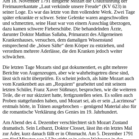
Am 18. November 1791 dirigierte Mozart die Uraufführung der
Freimaurerkantate „Laut verkünde unsere Freude“ (KV 623) in
seiner Loge. Es war das letzte von ihm vollendete Werk. Zwei Tage
später erkrankte er schwer. Seine Gelenke waren angeschwollen
und schmerzten, seine Haut war von einem Ausschlag überzogen,
dazu kamen schwere Fieberschübe. Die behandelnden Ärzte,
darunter Doktor Mathias Sallaba, Primararzt des Allgemeinen
Krankenhauses, versuchen, dem damaligen Wissenstand
entsprechend die „bösen Säfte“ dem Körper zu entziehen, und
verordnen mehrere Aderlässe, die den Kranken jedoch weiter
schwächen.
Die letzten Tage Mozarts sind gut dokumentiert, es gibt mehrere
Berichte von Augenzeugen, aber wie wahrheitsgetreu diese sind,
lässt sich nicht überprüfen. Es scheint jedoch, als hätte Mozart auch
vom Krankenbett aus am „Requiem“ gearbeitet und mit seinem
letzten Schüler, Franz Xaver Süßmayr, besprochen, wie die weiteren
Teile, die er nur skizziert hatte, fertigzustellen seien. Es sollen auch
Proben stattgefunden haben, und Mozart sei, als er sein „Lacrimosa“
erstmals hörte, in Tränen ausgebrochen – genügend Material also für
die romantische Verklärung des Genies im 19. Jahrhundert.
Am Abend des 4. Dezember verschlechtert sich Mozart Zustand
dramatisch. Sein Leibarzt, Doktor Closset, lässt ihn ein letztes Mal
zur Ader, kurz danach fällt er in Ohnmacht. Am 5. Dezember 1791