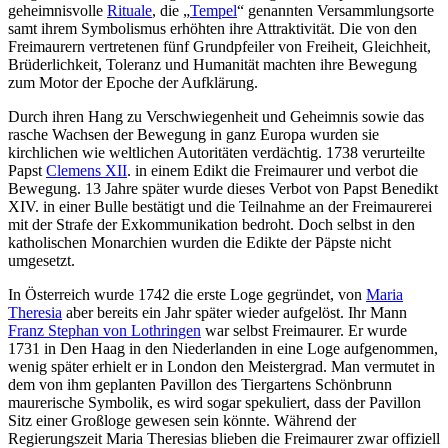
geheimnisvolle
Rituale
, die „
Tempel
“ genannten Versammlungsorte
samt ihrem Symbolismus erhöhten ihre Attraktivität. Die von den
Freimaurern vertretenen fünf Grundpfeiler von Freiheit, Gleichheit,
Brüderlichkeit, Toleranz und Humanität machten ihre Bewegung
zum Motor der Epoche der Aufklärung.
Durch ihren Hang zu Verschwiegenheit und Geheimnis sowie das
rasche Wachsen der Bewegung in ganz Europa wurden sie
kirchlichen wie weltlichen Autoritäten verdächtig. 1738 verurteilte
Papst
Clemens XII
. in einem Edikt die Freimaurer und verbot die
Bewegung. 13 Jahre später wurde dieses Verbot von Papst Benedikt
XIV. in einer Bulle bestätigt und die Teilnahme an der Freimaurerei
mit der Strafe der Exkommunikation bedroht. Doch selbst in den
katholischen Monarchien wurden die Edikte der Päpste nicht
umgesetzt.
In Österreich wurde 1742 die erste Loge gegründet, von
Maria
Theresia
aber bereits ein Jahr später wieder aufgelöst. Ihr Mann
Franz Stephan von Lothringen
war selbst Freimaurer. Er wurde
1731 in Den Haag in den Niederlanden in eine Loge aufgenommen,
wenig später erhielt er in London den Meistergrad. Man vermutet in
dem von ihm geplanten Pavillon des Tiergartens Schönbrunn
maurerische Symbolik, es wird sogar spekuliert, dass der Pavillon
Sitz einer Großloge gewesen sein könnte. Während der
Regierungszeit Maria Theresias blieben die Freimaurer zwar offiziell