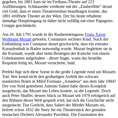
gegeben, bis 1801 kam sie im Freihaus-Theater auf 223
Aufführungen. Schikaneder verdiente mit der „Zauberflöte“ derart
viel Geld, dass er einen Theaterneubau beauftragen konnte, das
1801 eröffnete Theater an der Wien. Der bis heute erhaltene
damalige Haupteingang ist daher nicht zufällig mit einer Papageno-
Gruppe geschmückt.
Am 26. Juli 1791 wurde in der Rauhensteingasse
Franz Xaver
Wolfgang Mozart
geboren, Constanzes sechstes Kind. Nach der
Entbindung war Constanze derart geschwächt, dass ein erneuter
Kuraufenthalt in Baden notwendig wurde. Mozart begleitete sie in
die Kurstadt, wurde aber beim Besteigen der Kutsche von einem
Unbekannten aufgehalten – dieser fragte, wann das bestellte
Requiem fertig sei, Mozart versicherte, bald.
Perfekt fügt sich diese Szene in die große Legende rund um Mozarts
Tod. Wer kennt nicht den großartigen Auftritt des schwarz
maskierten Boten in Miloš Formans „Amadeus“ aus dem Jahr 1984?
Der von Neid getriebene Antonio Salieri habe dieses Komplott
ausgeheckt, das Mozart das Leben kostete, so die Legende. Doch
auch Peter Shaffer, dessen Stück zu Mozart seit 1979 erfolgreich auf
den Bühnen dieser Welt gespielt wird, hat sich die Geschichte nicht
ausgedacht. Das Gerücht, dass Salieri der Mörder Mozarts sei,
lieferte schon 1832 die Story für ein Theaterstück des genialen
russischen Dichters Alexander Puschkin. Die Faszination des