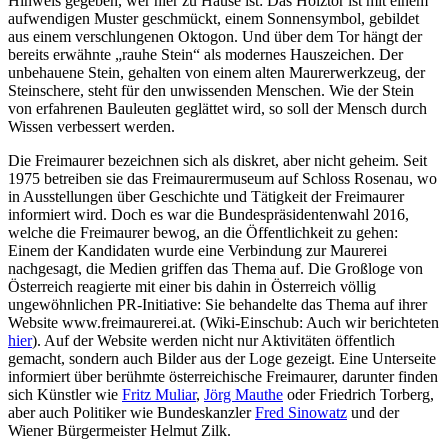
Hinweis gegeben, wer hier zu Hause ist: Das Holztor ist mit einem
aufwendigen Muster geschmückt, einem Sonnensymbol, gebildet
aus einem verschlungenen Oktogon. Und über dem Tor hängt der
bereits erwähnte „rauhe Stein“ als modernes Hauszeichen. Der
unbehauene Stein, gehalten von einem alten Maurerwerkzeug, der
Steinschere, steht für den unwissenden Menschen. Wie der Stein
von erfahrenen Bauleuten geglättet wird, so soll der Mensch durch
Wissen verbessert werden.
Die Freimaurer bezeichnen sich als diskret, aber nicht geheim. Seit
1975 betreiben sie das Freimaurermuseum auf Schloss Rosenau, wo
in Ausstellungen über Geschichte und Tätigkeit der Freimaurer
informiert wird. Doch es war die Bundespräsidentenwahl 2016,
welche die Freimaurer bewog, an die Öffentlichkeit zu gehen:
Einem der Kandidaten wurde eine Verbindung zur Maurerei
nachgesagt, die Medien griffen das Thema auf. Die Großloge von
Österreich reagierte mit einer bis dahin in Österreich völlig
ungewöhnlichen PR-Initiative: Sie behandelte das Thema auf ihrer
Website www.freimaurerei.at. (Wiki-Einschub: Auch wir berichteten
hier
). Auf der Website werden nicht nur Aktivitäten öffentlich
gemacht, sondern auch Bilder aus der Loge gezeigt. Eine Unterseite
informiert über berühmte österreichische Freimaurer, darunter finden
sich Künstler wie
Fritz Muliar
,
Jörg Mauthe
oder Friedrich Torberg,
aber auch Politiker wie Bundeskanzler
Fred Sinowatz
und der
Wiener Bürgermeister Helmut Zilk.