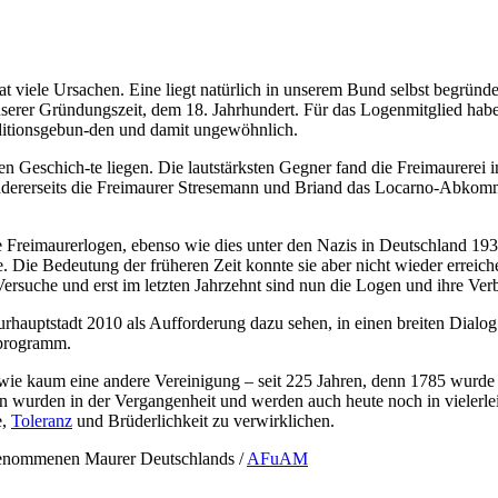
at viele Ursachen. Eine liegt natürlich in unserem Bund selbst begründe
rer Gründungszeit, dem 18. Jahrhundert. Für das Logenmitglied habe
raditionsgebun-den und damit ungewöhnlich.
en Geschich-te liegen. Die lautstärksten Gegner fand die Freimaurerei
, andererseits die Freimaurer Stresemann und Briand das Locarno-Abko
ie Freimaurerlogen, ebenso wie dies unter den Nazis in Deutschland 19
 Die Bedeutung der früheren Zeit konnte sie aber nicht wieder erreich
Versuche und erst im letzten Jahrzehnt sind nun die Logen und ihre Verb
turhauptstadt 2010 als Aufforderung dazu sehen, in einen breiten Dialog
sprogramm.
e wie kaum eine andere Vereinigung – seit 225 Jahren, denn 1785 wurde
on wurden in der Vergangenheit und werden auch heute noch in vielerl
e,
Toleranz
und Brüderlichkeit zu verwirklichen.
genommenen Maurer Deutschlands /
AFuAM