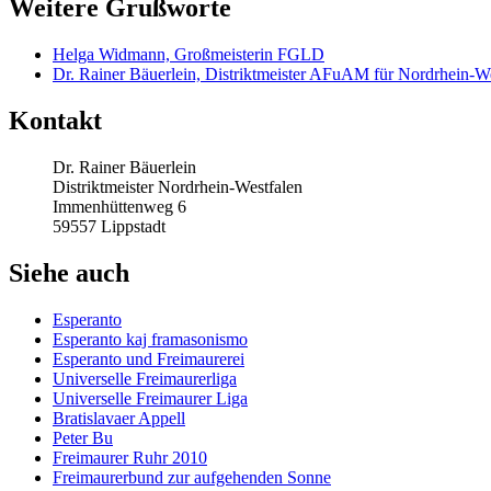
Weitere Grußworte
Helga Widmann, Großmeisterin FGLD
Dr. Rainer Bäuerlein, Distriktmeister AFuAM für Nordrhein-W
Kontakt
Dr. Rainer Bäuerlein
Distriktmeister Nordrhein-Westfalen
Immenhüttenweg 6
59557 Lippstadt
Siehe auch
Esperanto
Esperanto kaj framasonismo
Esperanto und Freimaurerei
Universelle Freimaurerliga
Universelle Freimaurer Liga
Bratislavaer Appell
Peter Bu
Freimaurer Ruhr 2010
Freimaurerbund zur aufgehenden Sonne