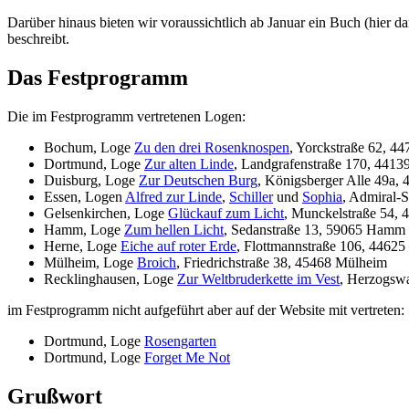
Darüber hinaus bieten wir voraussichtlich ab Januar ein Buch (hier 
beschreibt.
Das Festprogramm
Die im Festprogramm vertretenen Logen:
Bochum, Loge
Zu den drei Rosenknospen
, Yorckstraße 62, 
Dortmund, Loge
Zur alten Linde
, Landgrafenstraße 170, 441
Duisburg, Loge
Zur Deutschen Burg
, Königsberger Alle 49a,
Essen, Logen
Alfred zur Linde
,
Schiller
und
Sophia
, Admiral-
Gelsenkirchen, Loge
Glückauf zum Licht
, Munckelstraße 54, 
Hamm, Loge
Zum hellen Licht
, Sedanstraße 13, 59065 Hamm
Herne, Loge
Eiche auf roter Erde
, Flottmannstraße 106, 44625
Mülheim, Loge
Broich
, Friedrichstraße 38, 45468 Mülheim
Recklinghausen, Loge
Zur Weltbruderkette im Vest
, Herzogswa
im Festprogramm nicht aufgeführt aber auf der Website mit vertreten:
Dortmund, Loge
Rosengarten
Dortmund, Loge
Forget Me Not
Grußwort