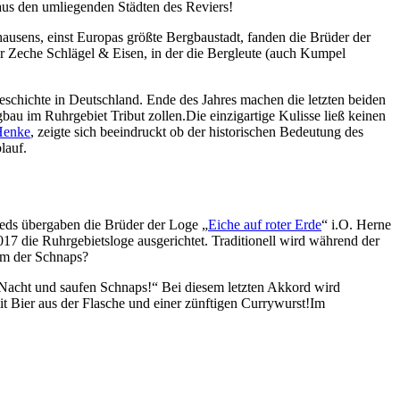
aus den umliegenden Städten des Reviers!
usens, einst Europas größte Bergbaustadt, fanden die Brüder der
er Zeche Schlägel & Eisen, in der die Bergleute (auch Kumpel
geschichte in Deutschland. Ende des Jahres machen die letzten beiden
u im Ruhrgebiet Tribut zollen.Die einzigartige Kulisse ließ keinen
Henke
, zeigte sich beeindruckt ob der historischen Bedeutung des
lauf.
ieds übergaben die Brüder der Loge „
Eiche auf roter Erde
“ i.O. Herne
7 die Ruhrgebietsloge ausgerichtet. Traditionell wird während der
rum der Schnaps?
r Nacht und saufen Schnaps!“ Bei diesem letzten Akkord wird
 Bier aus der Flasche und einer zünftigen Currywurst!Im