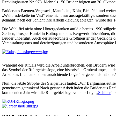
Recklinghausen Nr. 973. Mehr als 150 Brüder folgten am 20. Oktobe
Brüder aus Bremen-Vegesack, Mannheim, Köln, Bielefeld und weitere
„Weltbruderkette im Vest“ eine nicht nur aussagekräftige, sondern d
genannt) nach der Schicht ihre Arbeitskleidung ablegten, wurde der 
Die Wahl fiel nicht ohne Hintergedanken auf die bereits 1990 stillge
Zechen, Prosper Haniel in Bottrop und das Bergwerk Ibbenbüren, dic
Bruder unberührt. Auch der zugeordnete Großmeister der Großloge
Veranstaltungsorts und dereinzigartigen und besonderen Atmosphäre.
Während des Rituals wird die Arbeit unterbrochen, den Brüdern wird
das Symbol der Ruhrgebietsloge, eine historische Grubenlampe, an d
Arbeit das Licht an die neu ausrichtende Loge übergeben, damit alle
Nun, die letzte Strophe des Steigerlieds lautet: „Wir Bergmannsleut
gemeinsam getrunken! Nach getaner Arbeit luden die Brüder aus Reck
kommenden Jahr wird die Ruhrgebietsloge von der Loge „
Schiller
“ i