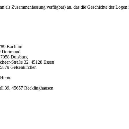
dann als Zusammenfassung verfügbar) an, das die Geschichte der Logen
44789 Bochum
39 Dortmund
 47058 Duisburg
Scheer-Straße 32, 45128 Essen
45879 Gelsenkirchen
 Herne
ll 39, 45657 Recklinghausen