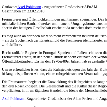
Grußwort
Axel Pohlmann
- zugeordneter Großmeister AFuAM
Geschrieben am 23.02.2010
Freimaurerei und Öffentlichkeit finden nicht immer zueinander. Das h
mittelalterlichen Bauhandwerker und manche Umgangsformen aus unse
aber in der heutigen Gesellschaft erscheint da manches doch recht t
Es mag auch an der noch nicht so recht verarbeiteten neueren deutsch
– als die Suche nach der Kriegsschuld die Freimaurer identifizierte
zurückführte.
Rechtsradikale Regimes in Portugal, Spanien und Italien schlossen d
Freimaurerei erneut, in den neuen Bundesländern erst nach der Wende.
Öffentlichkeitsarbeit. Erst in den 1970er/80er Jahren gab es zaghafte 
Um so erfreulicher ist es, dass die Ruhrgebietslogen das Jahr der Kul
bislang beispiellosen Aktion, einem ruhrgebietsweiten Veranstaltung
Die Freimaurerei begleitet die Entwicklung des Ruhrgebiets so lang
den drei Rosenknospen. Die Gesellschaft und die Kultur dieser Regi
verpflichten, in ihrem täglichen Handeln die Ideale der Menschenlieb
Axel Pohlmann
Zugeordneter Großmeister der Alten Freien und An