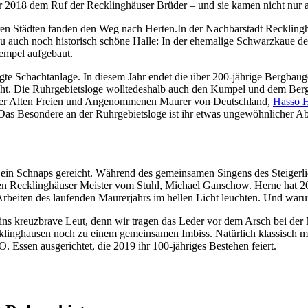
r 2018 dem Ruf der Recklinghäuser Brüder – und sie kamen nicht nur 
n Städten fanden den Weg nach Herten.In der Nachbarstadt Recklingha
azu auch noch historisch schöne Halle: In der ehemalige Schwarzkaue d
Tempel aufgebaut.
legte Schachtanlage. In diesem Jahr endet die über 200-jährige Bergbau
ht. Die Ruhrgebietsloge wolltedeshalb auch den Kumpel und dem Bergba
 der Alten Freien und Angenommenen Maurer von Deutschland,
Hasso 
Das Besondere an der Ruhrgebietsloge ist ihr etwas ungewöhnlicher Ab
 ein Schnaps gereicht. Während des gemeinsamen Singens des Steigerl
en Recklinghäuser Meister vom Stuhl, Michael Ganschow. Herne hat 201
 Arbeiten des laufenden Maurerjahrs im hellen Licht leuchten. Und wa
 seins kreuzbrave Leut, denn wir tragen das Leder vor dem Arsch bei de
linghausen noch zu einem gemeinsamen Imbiss. Natürlich klassisch mit
.O. Essen ausgerichtet, die 2019 ihr 100-jähriges Bestehen feiert.