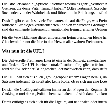
Die Bibel erwähnt in „Sprüche Salomos“ worum es geht: „Verrücke nich
Grenzen, die deine Väter gemacht haben.“ (Altes Testament: Sprüche 
Suchenden von der Wahrheit ab und führen ihn in Erklärungsnotständ
Deshalb gibt es auch so viele Freimaurer, die auf die Frage, was Frei
britischen Großlogen verabschiedeten und von zahlreichen Großlogen 
sind das einigende Instrument internationaler freimaurerischer Ordnu
Für die Verwirklichung dieser universellen freimaurerischen Ideale 
Gleichwohl brennt die Idee in den Herzen aller wahren Freimaurer.
Was nun ist die UFL?
Die Universelle Freimaurer Liga ist eine in der Schweiz eingetrage
und fördern. Die UFL ist eine neutrale Plattform für jeglichen freim
wird die Sw. oder der Br. angesehen, der nachweisen kann, dass sie/e
Die UFL hält sich aus allen „großlogenpolitischen“ Fragen heraus, un
Satzungsänderung. Es spielt also keine Rolle, ob es sich um eine Lo
Da sich die Großlogenrivalitäten immer an den Fragen der Regularitä
Großlogen und deren „Politik“ herauszuhalten und sich darauf zu konz
Damit erübrigt es sich auch für die Ligeure, auf nationalen oder inte