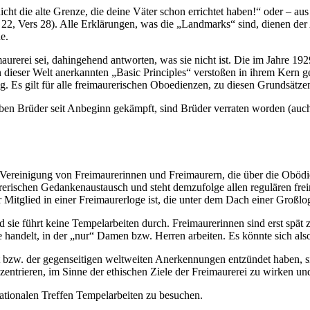
t die alte Grenze, die deine Väter schon errichtet haben!“ oder – aus
22, Vers 28). Alle Erklärungen, was die „Landmarks“ sind, dienen der 
e.
maurerei sei, dahingehend antworten, was sie nicht ist. Die im Jahre 19
dieser Welt anerkannten „Basic Principles“ verstoßen in ihrem Kern g
ng. Es gilt für alle freimaurerischen Oboedienzen, zu diesen Grundsätz
haben Brüder seit Anbeginn gekämpft, sind Brüder verraten worden (au
ne Vereinigung von Freimaurerinnen und Freimaurern, die über die Obö
aurerischen Gedankenaustausch und steht demzufolge allen regulären fr
r Mitglied in einer Freimaurerloge ist, die unter dem Dach einer Groß
d sie führt keine Tempelarbeiten durch. Freimaurerinnen sind erst spät
ge handelt, in der „nur“ Damen bzw. Herren arbeiten. Es könnte sich a
t bzw. der gegenseitigen weltweiten Anerkennungen entzündet haben, si
entrieren, im Sinne der ethischen Ziele der Freimaurerei zu wirken und
rnationalen Treffen Tempelarbeiten zu besuchen.