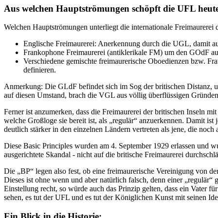
Aus welchen Hauptströmungen schöpft die UFL heut
Welchen Hauptströmungen unterliegt die internationale Freimaurerei d
Englische Freimaurerei: Anerkennung durch die UGL, damit aus 
Frankophone Freimaurerei (antiklerikale FM) um den GOdF aus b
Verschiedene gemischte freimaurerische Oboedienzen bzw. Fraue
definieren.
Anmerkung: Die GLdF befindet sich im Sog der britischen Distanz, u
auf diesen Umstand, brach die VGL aus völlig überflüssigen Gründe
Ferner ist anzumerken, dass die Freimaurerei der britischen Inseln m
welche Großloge sie bereit ist, als „regulär“ anzuerkennen. Damit ist 
deutlich stärker in den einzelnen Ländern vertreten als jene, die noch
Diese Basic Principles wurden am 4. September 1929 erlassen und wur
ausgerichtete Skandal - nicht auf die britische Freimaurerei durchsc
Die „BP“ legen also fest, ob eine freimaurerische Vereinigung von der
Dieses ist ohne wenn und aber natürlich falsch, denn einer „regulär
Einstellung recht, so würde auch das Prinzip gelten, dass ein Vater f
sehen, es tut der UFL und es tut der Königlichen Kunst mit seinen Ide
Ein Blick in die Historie: