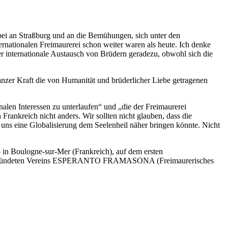
rbei an Straßburg und an die Bemühungen, sich unter den
ernationalen Freimaurerei schon weiter waren als heute. Ich denke
er internationale Austausch von Brüdern geradezu, obwohl sich die
anzer Kraft die von Humanität und brüderlicher Liebe getragenen
alen Interessen zu unterlaufen“ und „die der Freimaurerei
Frankreich nicht anders. Wir sollten nicht glauben, dass die
 uns eine Globalisierung dem Seelenheil näher bringen könnte. Nicht
5 in Boulogne-sur-Mer (Frankreich), auf dem ersten
sten gegründeten Vereins ESPERANTO FRAMASONA (Freimaurerisches