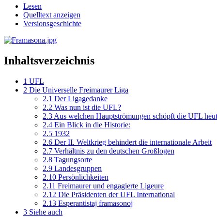
Lesen
Quelltext anzeigen
Versionsgeschichte
Inhaltsverzeichnis
1
UFL
2
Die Universelle Freimaurer Liga
2.1
Der Ligagedanke
2.2
Was nun ist die UFL?
2.3
Aus welchen Hauptströmungen schöpft die UFL heu
2.4
Ein Blick in die Historie:
2.5
1932
2.6
Der II. Weltkrieg behindert die internationale Arbeit
2.7
Verhältnis zu den deutschen Großlogen
2.8
Tagungsorte
2.9
Landesgruppen
2.10
Persönlichkeiten
2.11
Freimaurer und engagierte Ligeure
2.12
Die Präsidenten der UFL International
2.13
Esperantistaj framasonoj
3
Siehe auch