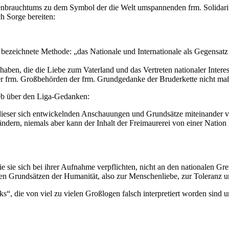
nbrauchtums zu dem Symbol der die Welt umspannenden frm. Solidarität 
h Sorge bereiten:
“ bezeichnete Methode: „das Nationale und Internationale als Gegensatz
haben, die die Liebe zum Vaterland und das Vertreten nationaler Inter
 der frm. Großbehörden der frm. Grundgedanke der Bruderkette nicht maß
ieb über den Liga-Gedanken:
 dieser sich entwickelnden Anschauungen und Grundsätze miteinander v
dern, niemals aber kann der Inhalt der Freimaurerei von einer Nation 
die sie sich bei ihrer Aufnahme verpflichten, nicht an den nationalen Gr
lben Grundsätzen der Humanität, also zur Menschenliebe, zur Toleranz
“, die von viel zu vielen Großlogen falsch interpretiert worden sind u