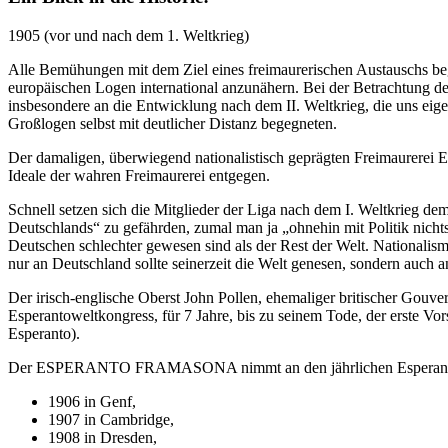
1905 (vor und nach dem 1. Weltkrieg)
Alle Bemühungen mit dem Ziel eines freimaurerischen Austauschs bega
europäischen Logen international anzunähern. Bei der Betrachtung der
insbesondere an die Entwicklung nach dem II. Weltkrieg, die uns eig
Großlogen selbst mit deutlicher Distanz begegneten.
Der damaligen, überwiegend nationalistisch geprägten Freimaurerei E
Ideale der wahren Freimaurerei entgegen.
Schnell setzen sich die Mitglieder der Liga nach dem I. Weltkrieg d
Deutschlands“ zu gefährden, zumal man ja „ohnehin mit Politik nichts 
Deutschen schlechter gewesen sind als der Rest der Welt. Nationalis
nur an Deutschland sollte seinerzeit die Welt genesen, sondern auch
Der irisch-englische Oberst John Pollen, ehemaliger britischer Gouv
Esperantoweltkongress, für 7 Jahre, bis zu seinem Tode, der erst
Esperanto).
Der ESPERANTO FRAMASONA nimmt an den jährlichen Esperantow
1906 in Genf,
1907 in Cambridge,
1908 in Dresden,