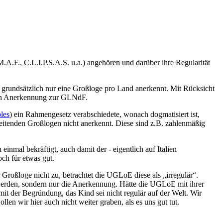
A.F., C.L.I.P.S.A.S. u.a.) angehören und darüber ihre Regularität
 grundsätzlich nur eine Großloge pro Land anerkennt. Mit Rücksicht
chen Anerkennung zur GLNdF.
ples
) ein Rahmengesetz verabschiedete, wonach dogmatisiert ist,
arbeitenden Großlogen nicht anerkennt. Diese sind z.B. zahlenmäßig
mal bekräftigt, auch damit der - eigentlich auf Italien
och für etwas gut.
 Großloge nicht zu, betrachtet die UGLoE diese als „irregulär“.
 werden, sondern nur die Anerkennung. Hätte die UGLoE mit ihrer
mit der Begründung, das Kind sei nicht regulär auf der Welt. Wir
len wir hier auch nicht weiter graben, als es uns gut tut.