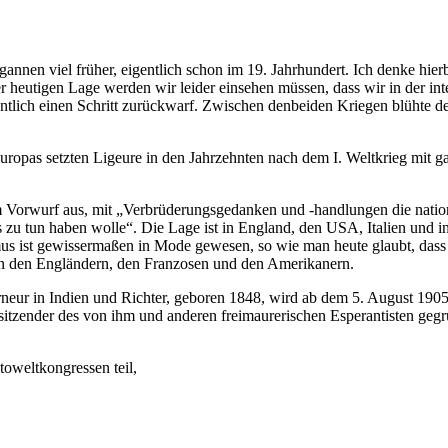
nnen viel früher, eigentlich schon im 19. Jahrhundert. Ich denke hie
 heutigen Lage werden wir leider einsehen müssen, dass wir in der int
entlich einen Schritt zurückwarf. Zwischen denbeiden Kriegen blühte d
uropas setzten Ligeure in den Jahrzehnten nach dem I. Weltkrieg mit g
em Vorwurf aus, mit „Verbrüderungsgedanken und -handlungen die nation
zu tun haben wolle“. Die Lage ist in England, den USA, Italien und in 
mus ist gewissermaßen in Mode gewesen, so wie man heute glaubt, dass
 an den Engländern, den Franzosen und den Amerikanern.
erneur in Indien und Richter, geboren 1848, wird ab dem 5. August 190
e Vorsitzender des von ihm und anderen freimaurerischen Esperanti
eltkongressen teil,