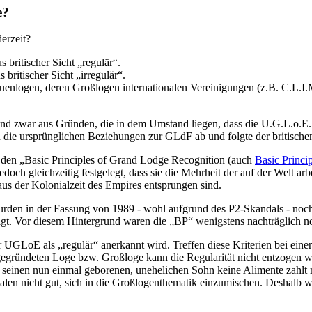
e?
erzeit?
britischer Sicht „regulär“.
ritischer Sicht „irregulär“.
nlogen, deren Großlogen internationalen Vereinigungen (z.B. C.L.I.M.
nd zwar aus Gründen, die in dem Umstand liegen, dass die U.G.L.o.E.
n die ursprünglichen Beziehungen zur GLdF ab und folgte der britis
it den „Basic Principles of Grand Lodge Recognition (auch
Basic Princi
jedoch gleichzeitig festgelegt, dass sie die Mehrheit der auf der Welt 
 aus der Kolonialzeit des Empires entsprungen sind.
den in der Fassung von 1989 - wohl aufgrund des P2-Skandals - noch ein
hlägt. Vor diesem Hintergrund waren die „BP“ wenigstens nachträglich n
 UGLoE als „regulär“ anerkannt wird. Treffen diese Kriterien bei einer
“ gegründeten Loge bzw. Großloge kann die Regularität nicht entzogen
ür seinen nun einmal geborenen, unehelichen Sohn keine Alimente zahlt 
alen nicht gut, sich in die Großlogenthematik einzumischen. Deshalb wol