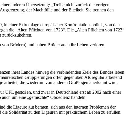
 einer anderen Übersetzung: „Treibe nicht zurück die vorigen
Ausgrenzung, der Machtfülle und der Eitelkeit. Sie trennen den
29, in einer Extremlage europäischer Konfrontationspolitik, von den
egen die „Alten Pflichten von 1723“. Die „Alten Pflichten von 1723“
en zurückzukehren.
ch von Brüdern) und haben Brüder auch ihr Leben verloren.
dienzen ihres Landes hinweg die verbindenden Ziele des Bundes leben
eimaurerischen Gruppierungen offen gegenüber. Als regulär arbeitend
loge arbeitet, die wiederum von anderen Großlogen anerkannt wird.
 zur UFL gestoßen, und zwar in Deutschland erst ab 2002 nach einer
lso auch um eine „gemischte“ Oboedienz handeln.
nd die Ligeure gut beraten, sich aus den internen Problemen der
 die Solidarität zu den Ligeuren mit praktischem Leben zu erfüllen.