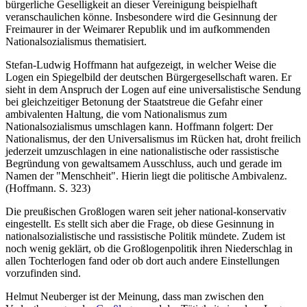
bürgerliche Geselligkeit an dieser Vereinigung beispielhaft
veranschaulichen könne. Insbesondere wird die Gesinnung der
Freimaurer in der Weimarer Republik und im aufkommenden
Nationalsozialismus thematisiert.
Stefan-Ludwig Hoffmann hat aufgezeigt, in welcher Weise die
Logen ein Spiegelbild der deutschen Bürgergesellschaft waren. Er
sieht in dem Anspruch der Logen auf eine universalistische Sendung
bei gleichzeitiger Betonung der Staatstreue die Gefahr einer
ambivalenten Haltung, die vom Nationalismus zum
Nationalsozialismus umschlagen kann. Hoffmann folgert: Der
Nationalismus, der den Universalismus im Rücken hat, droht freilich
jederzeit umzuschlagen in eine nationalistische oder rassistische
Begründung von gewaltsamem Ausschluss, auch und gerade im
Namen der "Menschheit". Hierin liegt die politische Ambivalenz.
(Hoffmann. S. 323)
Die preußischen Großlogen waren seit jeher national-konservativ
eingestellt. Es stellt sich aber die Frage, ob diese Gesinnung in
nationalsozialistische und rassistische Politik mündete. Zudem ist
noch wenig geklärt, ob die Großlogenpolitik ihren Niederschlag in
allen Tochterlogen fand oder ob dort auch andere Einstellungen
vorzufinden sind.
Helmut Neuberger ist der Meinung, dass man zwischen den