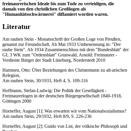
freimaurerischen Ideale bis zum Tode zu verteidigen, die
damals von den christlichen Großlogen als
"Humanitätsschwärmerei" diffamiert worden waren.
Literatur
Am rauhen Stein - Monatsschrift der Großen Loge von Preußen,
genannt zur Freundschaft. Ab Mai 1933 Umbenennung in: "Der
rauhe Stein". Ab 1934 Zusammenschluss mit dem "Bundesblatt" der
GL 3 WK zum "Ordensblatt" Grunwald, Arnold: Freimaurer -
Verdiente Bürger der Stadt Lüneburg, Norderstedt 2010
Harmsen, Otto: Über Beziehungen des Christentums zu alt-arischen
Relegion,
Am rauhen Stein, 30/1933, Heft 4, S. 109-116
Hoffmann, Stefan-Ludwig: Die Politik der Geselligkeit -
Freimaurerlogen in der deutschen Bürgergesellschaft 1840-1918,
Göttingen 2000
Horneffer, August [1]: Was erwarten wir vom Nationalsozialismus?
Am rauhen Stein, 29/1932, Heft 8/9, S. 226-236
Horneffer, August [2]: Guido von List, der völkische Philosoph und