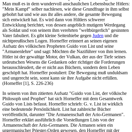
Man muß es in dem wundervoll anschaulichen Lebensbuche Hitlers:
"Mein Kampf" selber nachlesen, wie diese Grundfrage in ihm selbst
gebohrt hat und wie aus ihr alles andere, die gesamte Bewegung
sich entwickelt hat. Es wird dann von Hiltlers schwerer
Entwicklung berichtet, von dessen angeblich mutigem Werdegang
als Soldat und von seinem ihm verehrten "weltbürgerlich" gesinnten
Vater fabuliert. Es gibt kleine Seitenhiebe gegen
Juden
und die
nichtpreußischen Logen. Horneffer erinnert an seinen eigenen
Aufsatz des völkischen Propheten Guido von List und seine
"Armanenlehre" und sagt: Möchten die Naziführer von ihm lernen.
Hitler ist der gewaltige Motor, der Vulkan, der aus der Tiefe seines
urdeutschen Wesens die Gedanken oder richtiger die Forderungen
herausschleudert, die er nicht aus Büchern, sondern dem Leben
geschöpft hat. Horneffer postuliert: Die Bewegung muß unduldsam
und ungerecht sein, sonst kann sie ihre Aufgabe nicht erfüllen.
(Horneffer [1], S. 226-236)
In seinem von ihm zitierten Aufsatz "Guido von List, der völkische
Philosoph und Prophet" hat sich Horneffer mit dem Gesamtwerk
Guido von Lists befasst. Horneffer schrieb: G. v. List ist wirklich
eine bedeutende Persönlichkeit. List hat zahlreiche Bücher
veröffentlicht, darunter "Die Armanenschaft der Ario-Germanen".
Horneffer erklärt ausführlich die Vorstellungen Lists von der
Armanenschaft der Ario-Germanen. Die Armanen seien ein
urgermanischer Priester-Orden gewesen, den Horneffer mit der