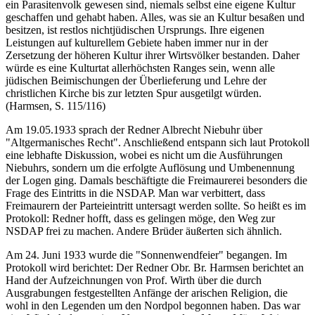
ein Parasitenvolk gewesen sind, niemals selbst eine eigene Kultur
geschaffen und gehabt haben. Alles, was sie an Kultur besaßen und
besitzen, ist restlos nichtjüdischen Ursprungs. Ihre eigenen
Leistungen auf kulturellem Gebiete haben immer nur in der
Zersetzung der höheren Kultur ihrer Wirtsvölker bestanden. Daher
würde es eine Kulturtat allerhöchsten Ranges sein, wenn alle
jüdischen Beimischungen der Überlieferung und Lehre der
christlichen Kirche bis zur letzten Spur ausgetilgt würden.
(Harmsen, S. 115/116)
Am 19.05.1933 sprach der Redner Albrecht Niebuhr über
"Altgermanisches Recht". Anschließend entspann sich laut Protokoll
eine lebhafte Diskussion, wobei es nicht um die Ausführungen
Niebuhrs, sondern um die erfolgte Auflösung und Umbenennung
der Logen ging. Damals beschäftigte die Freimaurerei besonders die
Frage des Eintritts in die NSDAP. Man war verbittert, dass
Freimaurern der Parteieintritt untersagt werden sollte. So heißt es im
Protokoll: Redner hofft, dass es gelingen möge, den Weg zur
NSDAP frei zu machen. Andere Brüder äußerten sich ähnlich.
Am 24. Juni 1933 wurde die "Sonnenwendfeier" begangen. Im
Protokoll wird berichtet: Der Redner Obr. Br. Harmsen berichtet an
Hand der Aufzeichnungen von Prof. Wirth über die durch
Ausgrabungen festgestellten Anfänge der arischen Religion, die
wohl in den Legenden um den Nordpol begonnen haben. Das war