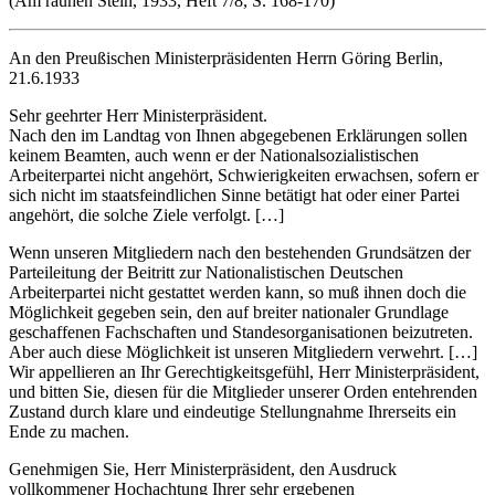
(Am rauhen Stein, 1933, Heft 7/8, S. 168-170)
An den Preußischen Ministerpräsidenten Herrn Göring Berlin,
21.6.1933
Sehr geehrter Herr Ministerpräsident.
Nach den im Landtag von Ihnen abgegebenen Erklärungen sollen
keinem Beamten, auch wenn er der Nationalsozialistischen
Arbeiterpartei nicht angehört, Schwierigkeiten erwachsen, sofern er
sich nicht im staatsfeindlichen Sinne betätigt hat oder einer Partei
angehört, die solche Ziele verfolgt. […]
Wenn unseren Mitgliedern nach den bestehenden Grundsätzen der
Parteileitung der Beitritt zur Nationalistischen Deutschen
Arbeiterpartei nicht gestattet werden kann, so muß ihnen doch die
Möglichkeit gegeben sein, den auf breiter nationaler Grundlage
geschaffenen Fachschaften und Standesorganisationen beizutreten.
Aber auch diese Möglichkeit ist unseren Mitgliedern verwehrt. […]
Wir appellieren an Ihr Gerechtigkeitsgefühl, Herr Ministerpräsident,
und bitten Sie, diesen für die Mitglieder unserer Orden entehrenden
Zustand durch klare und eindeutige Stellungnahme Ihrerseits ein
Ende zu machen.
Genehmigen Sie, Herr Ministerpräsident, den Ausdruck
vollkommener Hochachtung Ihrer sehr ergebenen