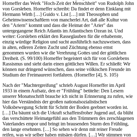
Horneffer das Werk "Hoch-Zeit der Menschheit" von Rudolph John
von Gorsleben. Horneffer schreibt: Da findet er denn Einklang mit
Hermann Wirth […] Guido v. List […] mit Theosophen und
Geheimwissenschaftlern von mancherlei Art, daß alle Kultur von
den "Ariern" kommt und dass die Heimat der "Arier" das
untergegangene Reich Atlantis im Atlantischen Ozean ist. Und
weiter: Gorsleben erklärt den Rasseglauben für die erhabenste,
einzig würdige Religion und sucht ausführlich nachzuweisen, dass
in alten, edleren Zeiten Zucht und Züchtung ebenso ernst
genommen wurden wie die Verehrung Gottes und der göttlichen
Dreiheit. (S. 99/100) Horneffer begeistert sich für von Gorslebens
Rassismus und sieht darin einen göttlichen Willen. Er schließt: Wir
können nur dringend wünschen, dass seine völkischen Freunde im
Studium der Freimaurerei fortfahren. (Horneffer [4], S. 105)
Nach der "Machtergreifung" schrieb August Horneffer im April
1933 in einem Aufsatz, den er "Frühling" betitelte: Den Lesern
unserer Monatsschrift brauche ich nicht in Erinnerung zu rufen, wie
hier das Verständnis der großen nationalsozialistischen
Volksbewegung Schritt für Schritt der Boden geebnet worden ist.
[…] Da bäumt sich die Urkraft schaffensfroher Jugend auf, da blüht
das verschüttete Heimatgefühl aus den Trümmern des zerschlagenen
Vaterlandes empor und bringt im brausenden Sturm den Frühling,
den lange ersehnten. […] So sehen wir denn mit reiner Freude
reifen, was wir selber haben mitsäen dürfen. […] Wir stimmen von