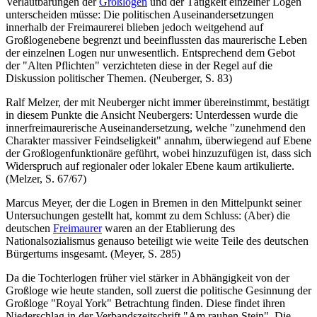
Verlautbarungen der
Großlogen
und der Tätigkeit einzelner Logen
unterscheiden müsse: Die politischen Auseinandersetzungen
innerhalb der Freimaurerei blieben jedoch weitgehend auf
Großlogenebene begrenzt und beeinflussten das maurerische Leben
der einzelnen Logen nur unwesentlich. Entsprechend dem Gebot
der "Alten Pflichten" verzichteten diese in der Regel auf die
Diskussion politischer Themen. (Neuberger, S. 83)
Ralf Melzer, der mit Neuberger nicht immer übereinstimmt, bestätigt
in diesem Punkte die Ansicht Neubergers: Unterdessen wurde die
innerfreimaurerische Auseinandersetzung, welche "zunehmend den
Charakter massiver Feindseligkeit" annahm, überwiegend auf Ebene
der Großlogenfunktionäre geführt, wobei hinzuzufügen ist, dass sich
Widerspruch auf regionaler oder lokaler Ebene kaum artikulierte.
(Melzer, S. 67/67)
Marcus Meyer, der die Logen in Bremen in den Mittelpunkt seiner
Untersuchungen gestellt hat, kommt zu dem Schluss: (Aber) die
deutschen
Freimaurer
waren an der Etablierung des
Nationalsozialismus genauso beteiligt wie weite Teile des deutschen
Bürgertums insgesamt. (Meyer, S. 285)
Da die Tochterlogen früher viel stärker in Abhängigkeit von der
Großloge wie heute standen, soll zuerst die politische Gesinnung der
Großloge "Royal York" Betrachtung finden. Diese findet ihren
Niederschlag in der Verbandszeitschrift "Am rauhen Stein". Die