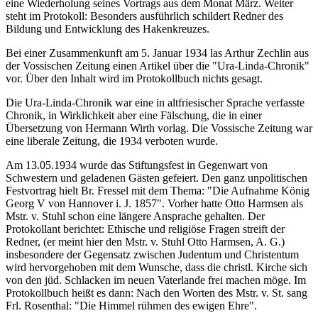
eine Wiederholung seines Vortrags aus dem Monat März. Weiter
steht im Protokoll: Besonders ausführlich schildert Redner des
Bildung und Entwicklung des Hakenkreuzes.
Bei einer Zusammenkunft am 5. Januar 1934 las Arthur Zechlin aus
der Vossischen Zeitung einen Artikel über die "Ura-Linda-Chronik"
vor. Über den Inhalt wird im Protokollbuch nichts gesagt.
Die Ura-Linda-Chronik war eine in altfriesischer Sprache verfasste
Chronik, in Wirklichkeit aber eine Fälschung, die in einer
Übersetzung von Hermann Wirth vorlag. Die Vossische Zeitung war
eine liberale Zeitung, die 1934 verboten wurde.
Am 13.05.1934 wurde das Stiftungsfest in Gegenwart von
Schwestern und geladenen Gästen gefeiert. Den ganz unpolitischen
Festvortrag hielt Br. Fressel mit dem Thema: "Die Aufnahme König
Georg V von Hannover i. J. 1857". Vorher hatte Otto Harmsen als
Mstr. v. Stuhl schon eine längere Ansprache gehalten. Der
Protokollant berichtet: Ethische und religiöse Fragen streift der
Redner, (er meint hier den Mstr. v. Stuhl Otto Harmsen, A. G.)
insbesondere der Gegensatz zwischen Judentum und Christentum
wird hervorgehoben mit dem Wunsche, dass die christl. Kirche sich
von den jüd. Schlacken im neuen Vaterlande frei machen möge. Im
Protokollbuch heißt es dann: Nach den Worten des Mstr. v. St. sang
Frl. Rosenthal: "Die Himmel rühmen des ewigen Ehre".