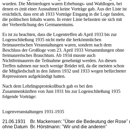
wurden. Die Meisterlogen waren Erhebungs- und Wahllogen, bei
denen es (mit einer Ausnahme) keine Vorträge gab. Aus der Liste ist
ersichtlich, dass erst ab 1933 Vorträge Eingang in die Loge fanden,
die politischen Inhalts waren. In erster Linie befassten sie sich mit
der Verherrlichung des Germanentums.
Es ist zu beachten, dass die Logentreffen ab April 1933 bis zur
Logenschließung 1935 nicht mehr die herkömmlichen
freimaurerischen Veranstaltungen waren, sondern nach dem
Beschluss der Großloge vom 23. April 1933 Versammlungen ohne
freimaurerisches Brauchtum. Ab 1934 musste auch
Nichtfreimaurern die Teilnahme genehmigt werden. An diesen
Treffen nahmen nur noch wenige Brüder teil, da die meisten schon
die Mitgliedschaft in den Jahren 1932 und 1933 wegen befürchteter
Repressionen aufgekündigt hatten.
Nach dem Lehrlingsprotokollbuch gab es bei den
Zusammenkünften von Juni 1931 bis zur Logenschließung 1935
folgende Vorträge:
Logenveranstaltungen 1931-1935
21.06.1931	Br. Mackensen: "Über die Bedeutung der Rose" ([[Johannisfest|Joh.-Fest]])

ohne Datum 	Br. Hörstmann: "Wir und die anderen"
