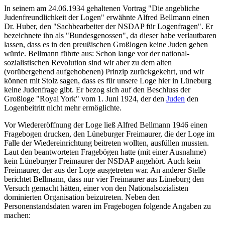
In seinem am 24.06.1934 gehaltenen Vortrag "Die angebliche
Judenfreundlichkeit der Logen" erwähnte Alfred Bellmann einen
Dr. Huber, den "Sachbearbeiter der NSDAP für Logenfragen". Er
bezeichnete ihn als "Bundesgenossen", da dieser habe verlautbaren
lassen, dass es in den preußischen Großlogen keine Juden geben
würde. Bellmann führte aus: Schon lange vor der national-
sozialistischen Revolution sind wir aber zu dem alten
(vorübergehend aufgehobenen) Prinzip zurückgekehrt, und wir
können mit Stolz sagen, dass es für unsere Loge hier in Lüneburg
keine Judenfrage gibt. Er bezog sich auf den Beschluss der
Großloge "Royal York" vom 1. Juni 1924, der den
Juden
den
Logenbeitritt nicht mehr ermöglichte.
Vor Wiedereröffnung der Loge ließ Alfred Bellmann 1946 einen
Fragebogen drucken, den Lüneburger Freimaurer, die der Loge im
Falle der Wiedereinrichtung beitreten wollten, ausfüllen mussten.
Laut den beantworteten Fragebögen hatte (mit einer Ausnahme)
kein Lüneburger Freimaurer der NSDAP angehört. Auch kein
Freimaurer, der aus der Loge ausgetreten war. An anderer Stelle
berichtet Bellmann, dass nur vier Freimaurer aus Lüneburg den
Versuch gemacht hätten, einer von den Nationalsozialisten
dominierten Organisation beizutreten. Neben den
Personenstandsdaten waren im Fragebogen folgende Angaben zu
machen: