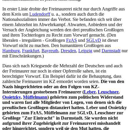
In erster Linie drohte der Freimaurerei nicht nur durch Angriffe aus
dem Kreis um
Ludendorff
u. a., sondern auch durch die
Nationalsozialisten immer das Verbot. Sie befanden sich seit über
einem Jahrzehnt im Abwehrkampf. Abwarten, Anbiedern und der
Versuch der Angleichung werden den drei preußischen Großlogen
und ihren Tochterlogen zu Recht zum Vorwurf gemacht. (Den
liberalen - irregulären - Großlogen
FzAS
und
SGLvD
ist dieser
Vorwurf nicht zu machen. Den humanitären Großlogen aus
Hamburg
,
Frankfurt
,
Bayreuth
,
Dresden
,
Leipzig
und
Darmstadt
nur
mit Einschränkungen.)
Dass sich nach Kriegsende die Mehrzahl der Deutschen und auch
der Freimaurer nur noch in einer Opferrolle sahen, ist ein
berechtigter Vorwurf. Ein Beispiel dafür ist die Behauptung, dass
zahlreiche Freimaurer im KZ ermordet worden seien.
Die von den
Nazis hingerichteten oder an den Folgen von KZ-
Internierungen gestorbenen Freimaurer (
Leber
,
Leuschner
,
Ossietzky
,
Müffelmann
) gehörten zum politischen Widerstand
und waren fast alle Mitglieder von Logen, von denen sich die
preußischen Großlogen distanziert hatten. Leber und Ossietzky
gehörten zum FzAS, Müffelmann zur SGLvD, Leuschner zur
Großloge "Zur Eintracht" in Darmstadt. Sie wurden nicht
aufgrund ihrer Zugehörigkeit zur Freimaurerei misshandelt
oder hingerichtet, sondern weil sie den Mut hatten, die