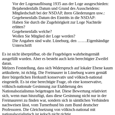
Vor der Logenauflösung 1935 aus der Loge ausgeschieden:
Bejahendenfalls Datum und Grund des Ausscheidens:
Mitgliedschaft bei der NSDAP, ihren Gliederungen usw.:
Gegebenenfalls Datum des Eintritts in die NSDAP:
Haben Sie durch die Zugehörigkeit zur Loge Nachteile
erlitten?
Gegebenenfalls welche?
Wollen Sie Mitglied der Loge werden?
Die Angaben sind wahr. Lüneburg, den …….Eigenhändige
Unterschrift
Es ist nicht überprüfbar, ob die Fragebögen wahrheitsgemäß
ausgefüllt wurden. Aber es besteht auch kein berechtigter Zweifel
daran.
Melzers Feststellung, dass sich Widerspruch auf lokaler Ebene kaum
artikulierte, ist richtig. Die Freimaurer in Lüneburg waren gemäß
ihrer bürgerlichen Herkunft konservativ und völkisch-national
eingestellt. Es ist eine berechtigte Frage, ob eine konservative,
völkisch-nationale Gesinnung zur Etablierung des
Nationalsozialismus beigetragen hat. Diese Bewertung relativiert
sich, wenn man hinzufügt, dass diese Gesinnung nicht nur in der
Freimaurerei zu finden war, sondern sich in sämtlichen Verbänden
nachweisen lässt, vom Turnerbund bis zum Bund deutscher
Professoren. Die Gleichsetzung von völkisch-national mit
nationalsozialistisch ist jedoch nicht richtig.