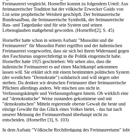
Freimaurerei vergleicht. Horneffer kommt zu folgendem Urteil: Aus
freimaurerischer Tradition hat der völkische Erwecker Guido von
List seine prophetische Weisheit geschöpft. Der freimaurerische
Bundesaufbau, die freimaurerische Symbolik, der freimaurerische
Bau- und Tatgedanke sind für sein System und seinen
Lebensglauben maßgebend geworden. (Horneffer[2], S. 45)
Horneffer hatte schon in seinem Aufsatz "Mussolini und die
Freimaurerei" für Mussolini Partei ergriffen und der italienischen
Freimaurerei vorgeworfen, dass sie sich bei ihrem Widerstand gegen
den Faschismus ungerechtfertigt in die Politik eingemischt habe.
Horneffer hatte 1925 geschrieben: Wir sehen also, dass die
italienische Freimaurerei es auf einen Machtkampf ankommen
lassen will. Sie erklärt sich mit einem bestimmten politischen System
(der westlichen "Demokratie") solidarisch und will siegen oder
sterben. Da denken wir deutschen Freimaurer über freimaurerische
Pflichten allerdings anders. Wir mischen uns nicht in
Verfassungskämpfe und Verfassungsfragen hinein. Ob wirklich eine
auf "demokratische" Weise zustanden gekommene und mit
"demokratischen" Mitteln regierende oberste Gewalt die beste und
einzige Gewähr für das Glück eines Volkes bietet, - das hat nach
unserer Meinung der Freimaurerbund überhaupt nicht zu
entscheiden. (Horneffer [3], S. 103)
In dem Aufsatz "Völkische Rechtfertigung des Freimaurertums" lobt