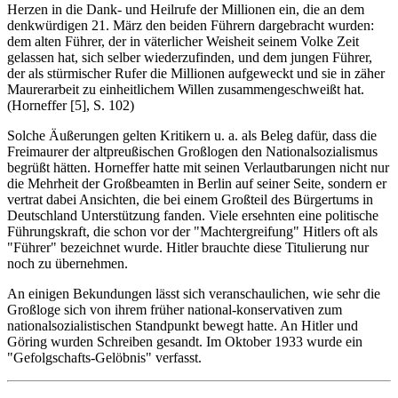
Herzen in die Dank- und Heilrufe der Millionen ein, die an dem
denkwürdigen 21. März den beiden Führern dargebracht wurden:
dem alten Führer, der in väterlicher Weisheit seinem Volke Zeit
gelassen hat, sich selber wiederzufinden, und dem jungen Führer,
der als stürmischer Rufer die Millionen aufgeweckt und sie in zäher
Maurerarbeit zu einheitlichem Willen zusammengeschweißt hat.
(Horneffer [5], S. 102)
Solche Äußerungen gelten Kritikern u. a. als Beleg dafür, dass die
Freimaurer der altpreußischen Großlogen den Nationalsozialismus
begrüßt hätten. Horneffer hatte mit seinen Verlautbarungen nicht nur
die Mehrheit der Großbeamten in Berlin auf seiner Seite, sondern er
vertrat dabei Ansichten, die bei einem Großteil des Bürgertums in
Deutschland Unterstützung fanden. Viele ersehnten eine politische
Führungskraft, die schon vor der "Machtergreifung" Hitlers oft als
"Führer" bezeichnet wurde. Hitler brauchte diese Titulierung nur
noch zu übernehmen.
An einigen Bekundungen lässt sich veranschaulichen, wie sehr die
Großloge sich von ihrem früher national-konservativen zum
nationalsozialistischen Standpunkt bewegt hatte. An Hitler und
Göring wurden Schreiben gesandt. Im Oktober 1933 wurde ein
"Gefolgschafts-Gelöbnis" verfasst.