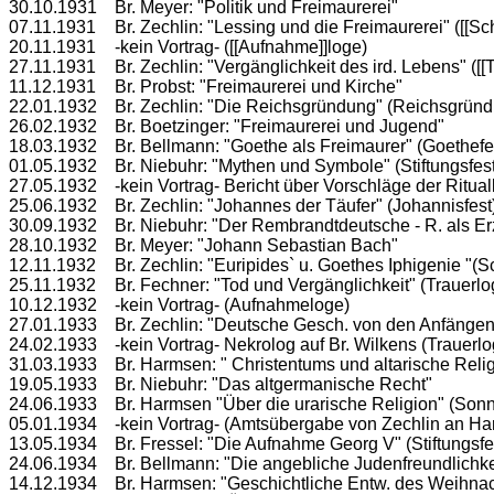
30.10.1931	Br. Meyer: "Politik und Freimaurerei" 

07.11.1931	Br. Zechlin: "Lessing und die Freimaurerei" ([[Schwesternfest]])

20.11.1931	-kein Vortrag- ([[Aufnahme]]loge)

27.11.1931	Br. Zechlin: "Vergänglichkeit des ird. Lebens" ([[Trauerloge]])

11.12.1931	Br. Probst: "Freimaurerei und Kirche" 

22.01.1932	Br. Zechlin: "Die Reichsgründung" (Reichsgründungsloge)

26.02.1932	Br. Boetzinger: "Freimaurerei und Jugend"

18.03.1932	Br. Bellmann: "Goethe als Freimaurer" (Goethefeier)

01.05.1932	Br. Niebuhr: "Mythen und Symbole" (Stiftungsfest)

27.05.1932	-kein Vortrag- Bericht über Vorschläge der Ritualkommission.

25.06.1932	Br. Zechlin: "Johannes der Täufer" (Johannisfest)

30.09.1932	Br. Niebuhr: "Der Rembrandtdeutsche - R. als Erzieher" 

28.10.1932	Br. Meyer: "Johann Sebastian Bach" 

12.11.1932	Br. Zechlin: "Euripides` u. Goethes Iphigenie "(Schw.-Fest)

25.11.1932	Br. Fechner: "Tod und Vergänglichkeit" (Trauerloge)

10.12.1932	-kein Vortrag- (Aufnahmeloge)

27.01.1933	Br. Zechlin: "Deutsche Gesch. von den Anfängen bis heute"

24.02.1933	-kein Vortrag- Nekrolog auf Br. Wilkens (Trauerloge)  

31.03.1933	Br. Harmsen: " Christentums und altarische Religion"

19.05.1933	Br. Niebuhr: "Das altgermanische Recht"

24.06.1933	Br. Harmsen "Über die urarische Religion" (Sonnenwendf.)

05.01.1934	-kein Vortrag- (Amtsübergabe von Zechlin an Harmsen)

13.05.1934	Br. Fressel: "Die Aufnahme Georg V" (Stiftungsfest)

24.06.1934	Br. Bellmann: "Die angebliche Judenfreundlichkeit der Loge"

14.12.1934	Br. Harmsen: "Geschichtliche Entw. des Weihnachtsfestes"
