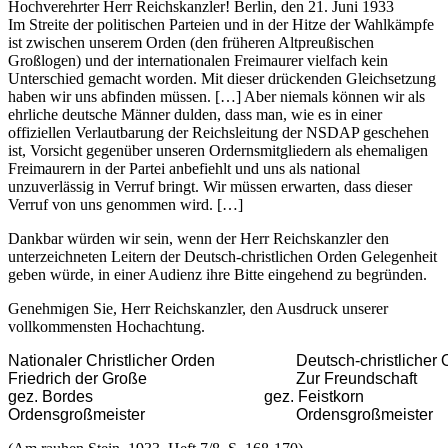
Hochverehrter Herr Reichskanzler! Berlin, den 21. Juni 1933
Im Streite der politischen Parteien und in der Hitze der Wahlkämpfe
ist zwischen unserem Orden (den früheren Altpreußischen
Großlogen) und der internationalen Freimaurer vielfach kein
Unterschied gemacht worden. Mit dieser drückenden Gleichsetzung
haben wir uns abfinden müssen. […] Aber niemals können wir als
ehrliche deutsche Männer dulden, dass man, wie es in einer
offiziellen Verlautbarung der Reichsleitung der NSDAP geschehen
ist, Vorsicht gegenüber unseren Ordernsmitgliedern als ehemaligen
Freimaurern in der Partei anbefiehlt und uns als national
unzuverlässig in Verruf bringt. Wir müssen erwarten, dass dieser
Verruf von uns genommen wird. […]
Dankbar würden wir sein, wenn der Herr Reichskanzler den
unterzeichneten Leitern der Deutsch-christlichen Orden Gelegenheit
geben würde, in einer Audienz ihre Bitte eingehend zu begründen.
Genehmigen Sie, Herr Reichskanzler, den Ausdruck unserer
vollkommensten Hochachtung.
Nationaler Christlicher Orden			Deutsch-christlicher Orden

Friedrich der Große 				        Zur Freundschaft

gez. Bordes 					        gez. Feistkorn

Ordensgroßmeister 				        Ordensgroßmeister 