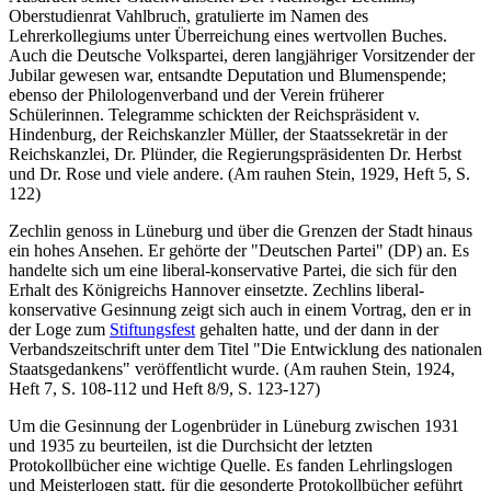
Oberstudienrat Vahlbruch, gratulierte im Namen des
Lehrerkollegiums unter Überreichung eines wertvollen Buches.
Auch die Deutsche Volkspartei, deren langjähriger Vorsitzender der
Jubilar gewesen war, entsandte Deputation und Blumenspende;
ebenso der Philologenverband und der Verein früherer
Schülerinnen. Telegramme schickten der Reichspräsident v.
Hindenburg, der Reichskanzler Müller, der Staatssekretär in der
Reichskanzlei, Dr. Plünder, die Regierungspräsidenten Dr. Herbst
und Dr. Rose und viele andere. (Am rauhen Stein, 1929, Heft 5, S.
122)
Zechlin genoss in Lüneburg und über die Grenzen der Stadt hinaus
ein hohes Ansehen. Er gehörte der "Deutschen Partei" (DP) an. Es
handelte sich um eine liberal-konservative Partei, die sich für den
Erhalt des Königreichs Hannover einsetzte. Zechlins liberal-
konservative Gesinnung zeigt sich auch in einem Vortrag, den er in
der Loge zum
Stiftungsfest
gehalten hatte, und der dann in der
Verbandszeitschrift unter dem Titel "Die Entwicklung des nationalen
Staatsgedankens" veröffentlicht wurde. (Am rauhen Stein, 1924,
Heft 7, S. 108-112 und Heft 8/9, S. 123-127)
Um die Gesinnung der Logenbrüder in Lüneburg zwischen 1931
und 1935 zu beurteilen, ist die Durchsicht der letzten
Protokollbücher eine wichtige Quelle. Es fanden Lehrlingslogen
und Meisterlogen statt, für die gesonderte Protokollbücher geführt