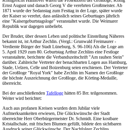
Königreichs Hannover waren die Protektoren der Großloge, König
Ernst August und danach Georg V die verehrten Großmeister. Ab
1871 wurde der Sedanstag zum Festtag in der Loge, später wurde
der Kaiser so verehrt, dass anlässlich seines Geburttages jährlich
eine "Kaisergeburtstagsloge" veranstaltet wurde. Die Weimarer
Republik war dagegen unbeliebt.
Der Bruder, über dessen Leben und politische Einstellung Näheres
bekannt ist, ist Arthur Zechlin. (Vergl.: Grunwald Freimaurer -
Verdiente Bürger der Stadt Lüneburg, S. 96-106) Als die Loge am
5. April 1929 zum 80. Geburtstag Arthur Zechlins eine Festloge
veranstaltete, berichtete die Verbandszeitschrift "Am rauhen Stein"
darüber. Zahlreiche Vertreter der benachbarten Logen aus Hamburg,
Stade, Uelzen, Celle und Boizenburg seien erschienen. Der Vertreter
der Großloge "Royal York" habe Zechlin im Namen der Großloge
die höchste Auszeichnung der Großloge, die Körting-Medaille,
überreicht.
Bei der anschließenden
Tafelloge
hätten 85 Brr. teilgenommen.
Weiter wird berichtet:
Auch aus profanen Kreisen wurden dem Jubilar viele
Aufmerksamkeiten erwiesen, Die Glückwünsche der Stadt
überreichte Herr Oberbürgermeister Dr. Schmidt. Eine kostbare
Kristallschale, mit frischen Blumen gefüllt, bildete den sichtbaren
Ausdruck seiner Glückwünsche. Der Nachfolger Zechlins,