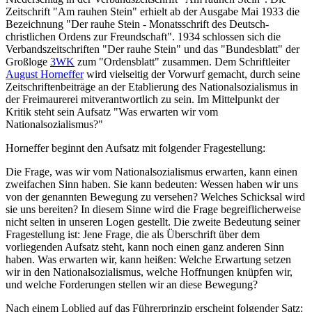
Zeitschrift "Am rauhen Stein" erhielt ab der Ausgabe Mai 1933 die
Bezeichnung "Der rauhe Stein - Monatsschrift des Deutsch-
christlichen Ordens zur Freundschaft". 1934 schlossen sich die
Verbandszeitschriften "Der rauhe Stein" und das "Bundesblatt" der
Großloge
3WK
zum "Ordensblatt" zusammen. Dem Schriftleiter
August Horneffer
wird vielseitig der Vorwurf gemacht, durch seine
Zeitschriftenbeiträge an der Etablierung des Nationalsozialismus in
der Freimaurerei mitverantwortlich zu sein. Im Mittelpunkt der
Kritik steht sein Aufsatz "Was erwarten wir vom
Nationalsozialismus?"
Horneffer beginnt den Aufsatz mit folgender Fragestellung:
Die Frage, was wir vom Nationalsozialismus erwarten, kann einen
zweifachen Sinn haben. Sie kann bedeuten: Wessen haben wir uns
von der genannten Bewegung zu versehen? Welches Schicksal wird
sie uns bereiten? In diesem Sinne wird die Frage begreiflicherweise
nicht selten in unseren Logen gestellt. Die zweite Bedeutung seiner
Fragestellung ist: Jene Frage, die als Überschrift über dem
vorliegenden Aufsatz steht, kann noch einen ganz anderen Sinn
haben. Was erwarten wir, kann heißen: Welche Erwartung setzen
wir in den Nationalsozialismus, welche Hoffnungen knüpfen wir,
und welche Forderungen stellen wir an diese Bewegung?
Nach einem Loblied auf das Führerprinzip erscheint folgender Satz: