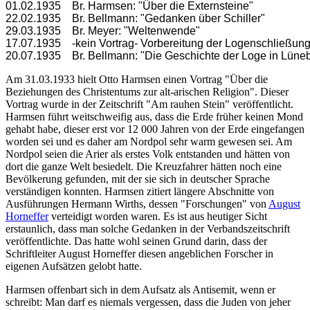
01.02.1935	Br. Harmsen: "Über die Externsteine"

22.02.1935	Br. Bellmann: "Gedanken über Schiller"

29.03.1935	Br. Meyer: "Weltenwende" 

17.07.1935	-kein Vortrag- Vorbereitung der Logenschließung 

20.07.1935	Br. Bellmann: "Die Geschichte der Loge in Lüne
Am 31.03.1933 hielt Otto Harmsen einen Vortrag "Über die
Beziehungen des Christentums zur alt-arischen Religion". Dieser
Vortrag wurde in der Zeitschrift "Am rauhen Stein" veröffentlicht.
Harmsen führt weitschweifig aus, dass die Erde früher keinen Mond
gehabt habe, dieser erst vor 12 000 Jahren von der Erde eingefangen
worden sei und es daher am Nordpol sehr warm gewesen sei. Am
Nordpol seien die Arier als erstes Volk entstanden und hätten von
dort die ganze Welt besiedelt. Die Kreuzfahrer hätten noch eine
Bevölkerung gefunden, mit der sie sich in deutscher Sprache
verständigen konnten. Harmsen zitiert längere Abschnitte von
Ausführungen Hermann Wirths, dessen "Forschungen" von
August
Horneffer
verteidigt worden waren. Es ist aus heutiger Sicht
erstaunlich, dass man solche Gedanken in der Verbandszeitschrift
veröffentlichte. Das hatte wohl seinen Grund darin, dass der
Schriftleiter August Horneffer diesen angeblichen Forscher in
eigenen Aufsätzen gelobt hatte.
Harmsen offenbart sich in dem Aufsatz als Antisemit, wenn er
schreibt: Man darf es niemals vergessen, dass die Juden von jeher